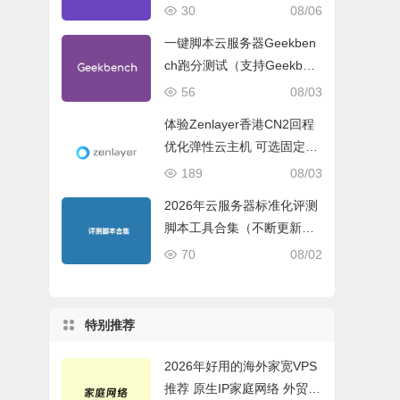
试、网络线路与购买建议
30
08/06
一键脚本云服务器Geekben
ch跑分测试（支持Geekben
ch 5 Geekbench 6 Geekbe
56
08/03
nch 7）
体验Zenlayer香港CN2回程
优化弹性云主机 可选固定带
宽或流量模式
189
08/03
2026年云服务器标准化评测
脚本工具合集（不断更新完
善）
70
08/02
特别推荐
2026年好用的海外家宽VPS
推荐 原生IP家庭网络 外贸电