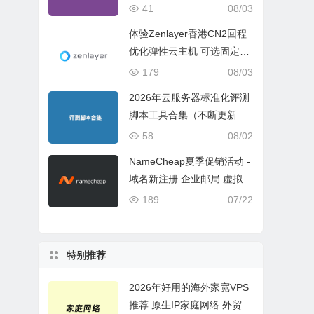
ch 5 Geekbench 6 Geekbe
41
08/03
nch 7）
体验Zenlayer香港CN2回程
优化弹性云主机 可选固定带
宽或流量模式
179
08/03
2026年云服务器标准化评测
脚本工具合集（不断更新完
善）
58
08/02
NameCheap夏季促销活动 -
域名新注册 企业邮局 虚拟主
机活动盘点
189
07/22
特别推荐
2026年好用的海外家宽VPS
推荐 原生IP家庭网络 外贸电