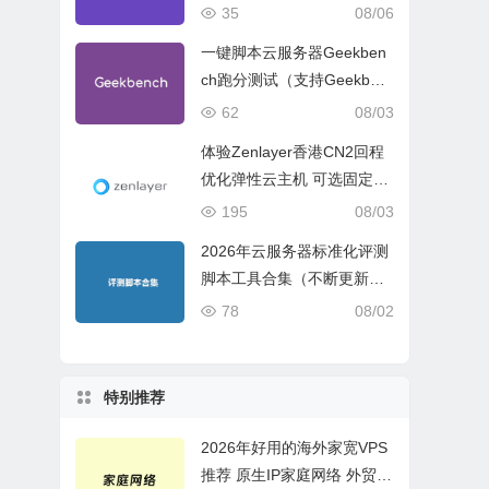
试、网络线路与购买建议
35
08/06
一键脚本云服务器Geekben
ch跑分测试（支持Geekben
ch 5 Geekbench 6 Geekbe
62
08/03
nch 7）
体验Zenlayer香港CN2回程
优化弹性云主机 可选固定带
宽或流量模式
195
08/03
2026年云服务器标准化评测
脚本工具合集（不断更新完
善）
78
08/02
特别推荐
2026年好用的海外家宽VPS
推荐 原生IP家庭网络 外贸电