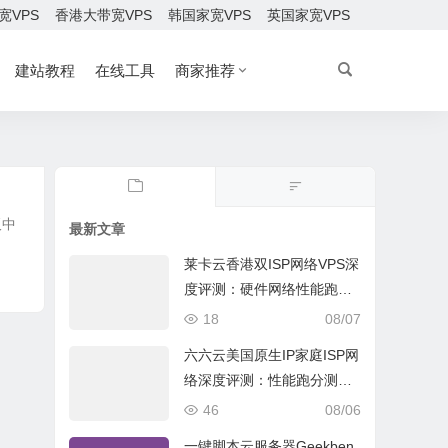
宽VPS
香港大带宽VPS
韩国家宽VPS
英国家宽VPS
建站教程
在线工具
商家推荐
板中
最新文章
莱卡云香港双ISP网络VPS深
度评测：硬件网络性能跑
分、流媒体兼容测试和选择
18
08/07
六六云美国原生IP家庭ISP网
络深度评测：性能跑分测
试、网络线路与购买建议
46
08/06
一键脚本云服务器Geekben