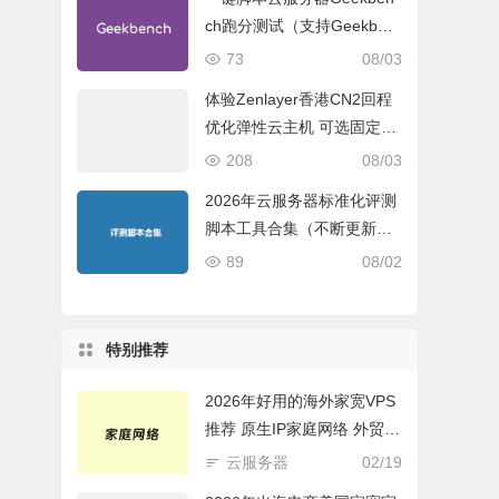
ch跑分测试（支持Geekben
ch 5 Geekbench 6 Geekbe
73
08/03
nch 7）
体验Zenlayer香港CN2回程
优化弹性云主机 可选固定带
宽或流量模式
208
08/03
2026年云服务器标准化评测
脚本工具合集（不断更新完
善）
89
08/02
特别推荐
2026年好用的海外家宽VPS
推荐 原生IP家庭网络 外贸电
商必选
云服务器
02/19