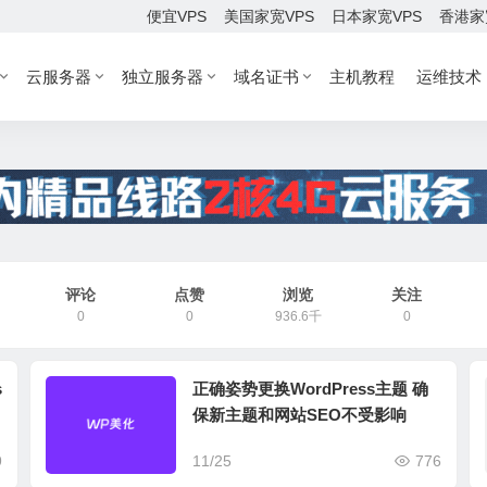
便宜VPS
美国家宽VPS
日本家宽VPS
香港家
云服务器
独立服务器
域名证书
主机教程
运维技术
评论
点赞
浏览
关注
0
0
936.6千
0
s
正确姿势更换WordPress主题 确
保新主题和网站SEO不受影响
9
11/25
776