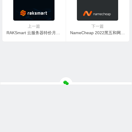
上一篇
下一篇
RAKSmart 云服务器特价月付和年付活动 低至月付$2.49
NameCheap 2022黑五和网络星期一 新注册域名和企业邮局值得入手
© 2026
主机评价网
版权所有
联系合作
网站地图
苏ICP备
2022025933号-1