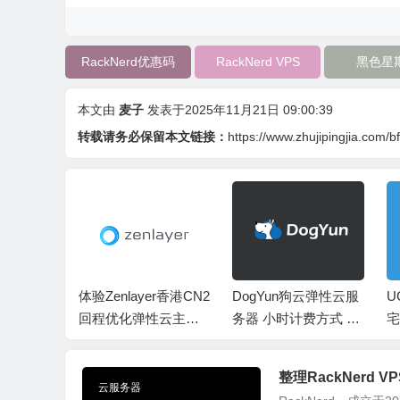
RackNerd优惠码
RackNerd VPS
黑色星
本文由
麦子
发表于2025年11月21日 09:00:39
转载请务必保留本文链接：
https://www.zhujipingjia.com/
生IP家
体验Zenlayer香港CN2
DogYun狗云弹性云服
U
深度评测：
回程优化弹性云主机
务器 小时计费方式 香
宅
试、网络
可选固定带宽或流量
港 韩国 日本 美国 欧
直
建议
模式
洲等
路
整理RackNerd 
云服务器