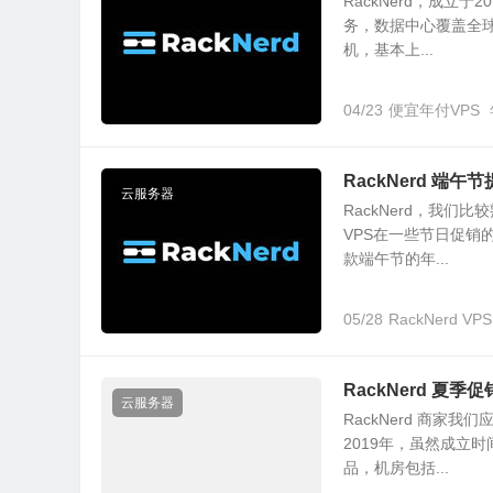
RackNerd，成立
务，数据中心覆盖全球
机，基本上...
04/23
便宜年付VPS
RackNerd 端午
云服务器
RackNerd，我
VPS在一些节日促销
款端午节的年...
05/28
RackNerd VPS
RackNerd 夏季
云服务器
RackNerd 商
2019年，虽然成立
品，机房包括...