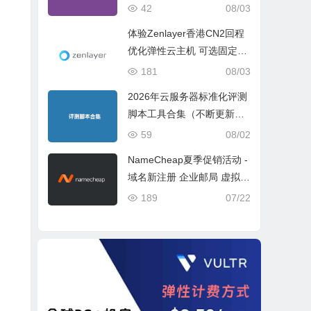
ch 5 Geekbench 6 Geekbe
42
08/03
nch 7）
体验Zenlayer香港CN2回程
优化弹性云主机 可选固定带
宽或流量模式
181
08/03
2026年云服务器标准化评测
脚本工具合集（不断更新完
善）
59
08/02
NameCheap夏季促销活动 -
域名新注册 企业邮局 虚拟主
机活动盘点
189
07/22