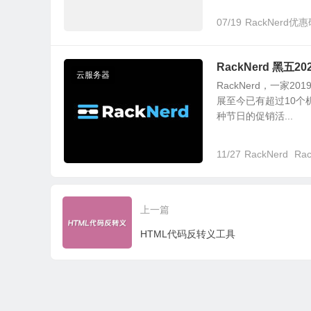
07/19
RackNerd优
RackNerd 黑五20
云服务器
RackNerd，一家
展至今已有超过10
种节日的促销活...
11/27
RackNerd
Ra
上一篇
HTML代码反转义工具