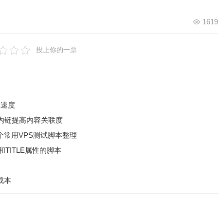
1619
投上你的一票
载速度
AG内链提高内容关联度
个常用VPS测试脚本整理
和TITLE属性的脚本
择
成本