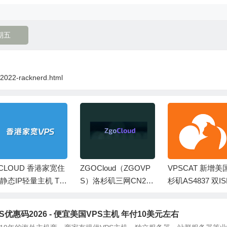
期五
bf2022-racknerd.html
CLOUD 香港家宽住
ZGOCloud（ZGOVP
VPSCAT 新增美
静态IP轻量主机 TK
S）洛杉矶三网CN2 G
杉矶AS4837 双IS
播和出海 非直连线
IA优化VPS 美国原生I
TT网络评测
P
VPS优惠码2026 - 便宜美国VPS主机 年付10美元左右