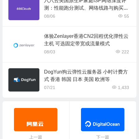
六六云美国原生IP家庭ISP网络深度评
测：性能跑分测试、网络线路与购买建
议
08/06
55
体验Zenlayer香港CN2回程优化弹性云
主机 可选固定带宽或流量模式
08/03
222
DogYun狗云弹性云服务器 小时计费方
式 香港 韩国 日本 美国 欧洲等
07/21
1,433
上一篇
下一篇