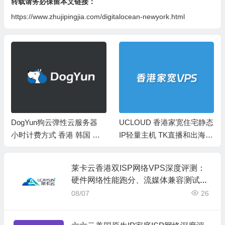
转载请务必保留本文链接：
https://www.zhujipingjia.com/digitalocean-newyork.html
DogYun狗云弹性云服务器
UCLOUD 香港家宽住宅静态
小时计费方式 香港 韩国 日
IP轻量主机 TK直播和出海
本 美国 欧洲等
非直连线路
莱卡云香港双ISP网络VPS深度评测：
硬件网络性能跑分、流媒体兼容测试和
选择
08/07
26