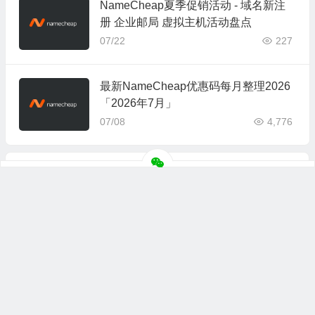
NameCheap夏季促销活动 - 域名新注
册 企业邮局 虚拟主机活动盘点
07/22
227
最新NameCheap优惠码每月整理2026
「2026年7月」
07/08
4,776
上一篇
下一篇
666Clouds 美国VPS推荐 美国原生IP 双ISP网络 可选CN2 GIA
丽萨主机 美国芝加哥原生IP ISP家宅网络
© 2026
主机评价网
版权所有
联系合作
网站地图
苏ICP备