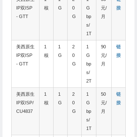
IP双ISP
核
G
0
G
元/
接
- GTT
G
bp
月
s/
1T
美西原生
1
1
2
1
90
链
IP双ISP
核
G
0
G
元/
接
- GTT
G
bp
月
s/
2T
美西原生
1
1
2
1
50
链
IP双ISP/
核
G
0
G
元/
接
CU4837
G
bp
月
s/
1T