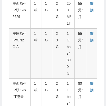
美西原生
1
1
2
20
55
链
IP双ISP/
核
G
0
0
元/
接
9929
G
M/
月
1T
美国原生
1
1
2
1
55
链
IP/CN2
核
G
0
G
元/
接
GIA
G
bp
月
s/
80
0
G
美西原生
1
1
2
1
80
链
IP双ISP/
核
G
0
G
元/
接
4T流量
G
bp
月
s/