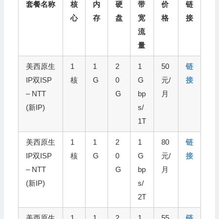
套餐名称
核
内
硬
带
价
链
心
存
盘
宽
格
接
流
量
美西原生
1
1
2
1
50
链
IP双ISP
核
G
0
G
元/
接
– NTT
G
bp
月
(新IP)
s/
1T
美西原生
1
1
2
1
80
链
IP双ISP
核
G
0
G
元/
接
– NTT
G
bp
月
(新IP)
s/
2T
美西原生
1
1
2
1
55
链