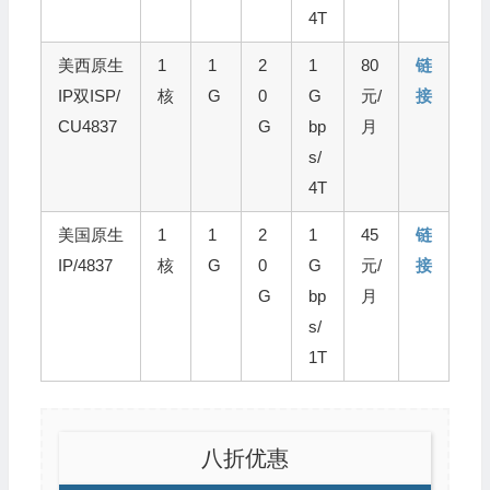
4T
美西原生
1
1
2
1
80
链
IP双ISP/
核
G
0
G
元/
接
CU4837
G
bp
月
s/
4T
美国原生
1
1
2
1
45
链
IP/4837
核
G
0
G
元/
接
G
bp
月
s/
1T
八折优惠