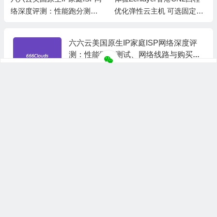
络深度评测：性能跑分测
优化弹性云主机 可选固定带
试、网络线路与购买建议
宽或流量模式
六六云美国原生IP家庭ISP网络深度评
测：性能跑分测试、网络线路与购买建
议
08/06
71
丽萨主机新增全新洛杉矶美国家庭宽带
静态住宅IP VDS 解锁所有美区服务
07/03
891
666Clouds 日本软银VPS推荐 可选联通
优化线路
05/28
384
666Clouds 德国VPS推荐 德国ISP IP