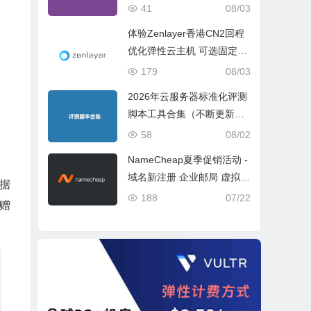
ch 5 Geekbench 6 Geekbe
41
08/03
nch 7）
体验Zenlayer香港CN2回程
优化弹性云主机 可选固定带
宽或流量模式
179
08/03
2026年云服务器标准化评测
脚本工具合集（不断更新完
善）
58
08/02
NameCheap夏季促销活动 -
域名新注册 企业邮局 虚拟主
据
机活动盘点
188
07/22
赠