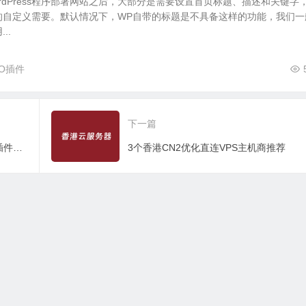
rdPress程序部署网站之后，大部分是需要设置首页标题、描述和关键字
的自定义需要。默认情况下，WP自带的标题是不具备这样的功能，我们一
..
SEO插件
下一篇
WordPress文章同步微博实现方法 - 无插件脚本同步微博
3个香港CN2优化直连VPS主机商推荐