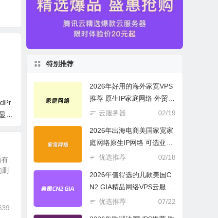
特别推荐
2026年好用的海外家宽VPS
推荐 原生IP家庭网络 外贸电
Pr
无需插件设置WordPr
禁止WordPress发布
Word
商必选
云服务器
02/19
码显示
ess面包屑导航通用代
重复文件 检测标题一
禁止裁
码
样的文章
2026年出海电商美国家宽家
庭网络原生IP网络 可选亚欧
美云服务器
优选推荐
02/18
题有
的删
2026年值得选的几款美国C
N2 GIA精品网络VPS云服务
器推荐
优选推荐
07/22
639