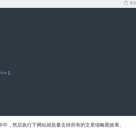
复
true
);
hp 文件中，然后执行下网站就批量去掉所有的文章缩略图效果。