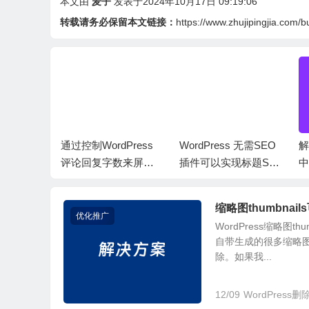
本文由
麦子
发表于2024年10月17日 09:19:06
转载请务必保留本文链接：
https://www.zhujipingjia.com/b
rdPres
通过控制WordPress
WordPress 无需SEO
解
码减少体积
评论回复字数来屏蔽
插件可以实现标题SE
中
面
恶意评论
O效果
题
缩略图thumbna
优化推广
WordPress缩略
自带生成的很多缩略
除。如果我...
12/09
WordPress