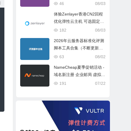
ch 5 Geekbench 6 Geekbe
制
46
08/03
nch 7）
体验Zenlayer香港CN2回程
优化弹性云主机 可选固定带
宽或流量模式
182
08/03
2026年云服务器标准化评测
脚本工具合集（不断更新完
善）
63
08/02
NameCheap夏季促销活动 -
域名新注册 企业邮局 虚拟主
机活动盘点
191
07/22