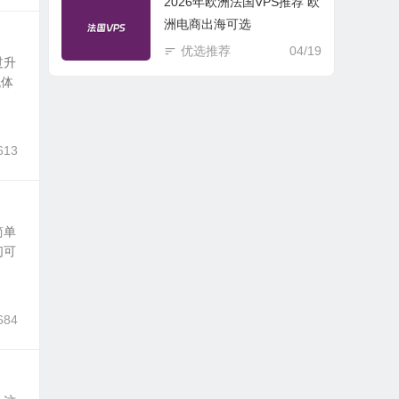
2026年欧洲法国VPS推荐 欧
洲电商出海可选
优选推荐
04/19
过升
低体
613
简单
们可
684