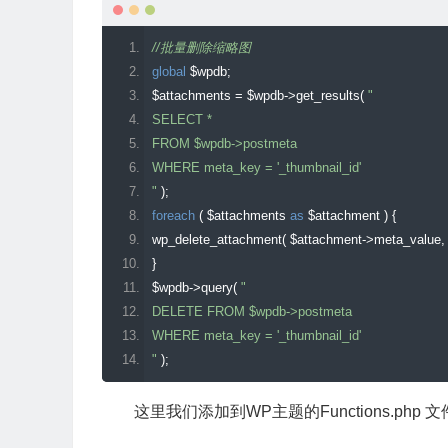
//批量删除缩略图
global
 $wpdb
;
$attachments 
=
 $wpdb
->
get_results
(
"
SELECT *
FROM $wpdb->postmeta
WHERE meta_key = '_thumbnail_id'
"
);
foreach
(
 $attachments 
as
 $attachment 
)
{
wp_delete_attachment
(
 $attachment
->
meta_value
,
}
$wpdb
->
query
(
"
DELETE FROM $wpdb->postmeta
WHERE meta_key = '_thumbnail_id'
"
);
这里我们添加到WP主题的Functions.p