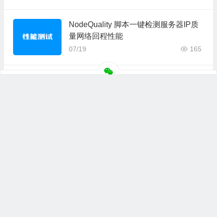
NodeQuality 脚本一键检测服务器IP质
量网络回程性能
07/19
165
手动更换WordPress后端管理员登入地
址
07/15
188
上一篇
下一篇
Linux云服务器如何部署宝塔面板？这篇文章全程详细整理
UCloud优刻得云服务器申请注销退款的过程