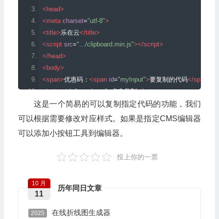
<head>
<meta
charset
=
"utf-8"
>
<title>
乐在云
</title>
<script
src
=
".../clipboard.min.js"
></script>
</head>
<body>
<span>
优惠码：
<span
id
=
"myInput"
>
要复制的代码
</span></
<button
id
=
"copyInput"
>
点击复制
</button>
<script>
这是一个简易的可以复制指定代码的功能，我们
new
ClipboardJS
(
'#copyInput'
,
{
可以根据需要修改对应样式。如果是指定CMS编辑器
    text
:
function
(
trigger
)
{
可以添加小按钮工具到编辑器。
return
 document
.
getElementById
(
"myInput"
).
innerHTML
;
}
投上你的一票
}).
on
(
'success'
,
function
(
e
)
{
   alert
(
"复制成功"
);
10 月
   e
.
clearSelection
();
历年同日文章
11
}).
on
(
'error'
,
function
(
e
)
{
    alert
(
'Error!'
);
在线折线图生成器
2025