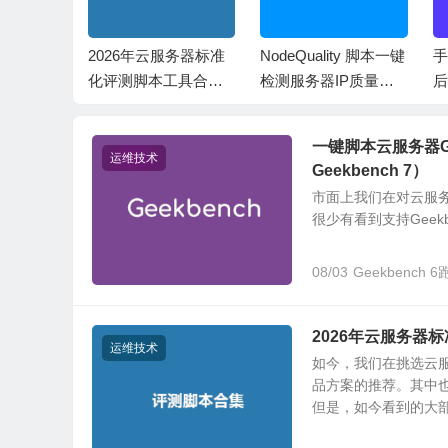
务器Ge
2026年云服务器标准
NodeQuality 脚本一键
手
跑分测试（支
化评测脚本工具合集
检测服务器IP质量网
后
 5 Geek
（不断更新完善）
络回程性能
ekbench
一键脚本云服务器Geek
运维技术
Geekbench 7）
市面上我们在对云服务
很少有看到支持Geekb
08/03
Geekbench 
2026年云服务器
运维技术
如今，我们在挑选云
品方案的推荐。其中
但是，如今看到的大部分