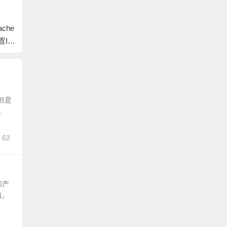
ache
更新 CentOS 报错 添
WordPress 限制搜索
Linu
置IP
加--skip-broken解决问
关键字屏蔽敏感搜索
PULi
题
关键字
CPU
但是
.
62
和产
值。