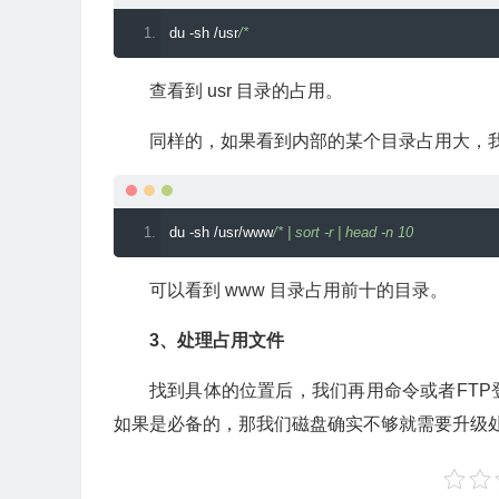
du 
-
sh 
/
usr
/*
查看到 usr 目录的占用。
同样的，如果看到内部的某个目录占用大，
du 
-
sh 
/
usr
/
www
/* | sort -r | head -n 10
可以看到 www 目录占用前十的目录。
3、处理占用文件
找到具体的位置后，我们再用命令或者FT
如果是必备的，那我们磁盘确实不够就需要升级