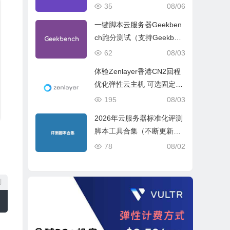
试、网络线路与购买建议
35
08/06
一键脚本云服务器Geekben
ch跑分测试（支持Geekben
ch 5 Geekbench 6 Geekbe
62
08/03
nch 7）
体验Zenlayer香港CN2回程
优化弹性云主机 可选固定带
宽或流量模式
195
08/03
2026年云服务器标准化评测
脚本工具合集（不断更新完
善）
78
08/02
制