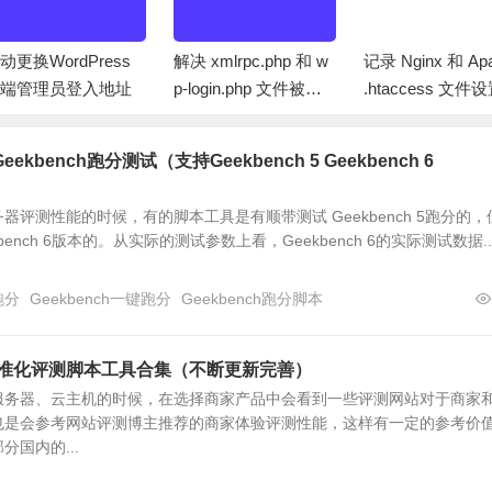
动更换WordPress
解决 xmlrpc.php 和 w
记录 Nginx 和 Ap
端管理员登入地址
p-login.php 文件被攻
.htaccess 文件设
击占用资源问题
禁止权限
bench跑分测试（支持Geekbench 5 Geekbench 6
器评测性能的时候，有的脚本工具是有顺带测试 Geekbench 5跑分的，
ench 6版本的。从实际的测试参数上看，Geekbench 6的实际测试数据..
6跑分
Geekbench一键跑分
Geekbench跑分脚本
标准化评测脚本工具合集（不断更新完善）
服务器、云主机的时候，在选择商家产品中会看到一些评测网站对于商家
也是会参考网站评测博主推荐的商家体验评测性能，这样有一定的参考价
国内的...