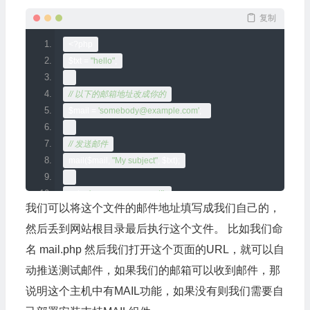
复制
<?
php
$txt 
=
"hello"
;
// 以下的邮箱地址改成你的
$mail 
=
'somebody@example.com'
;
// 发送邮件
mail
(
$mail
,
"My subject"
,
 $txt
);
echo 
'message was sent!'
;
我们可以将这个文件的邮件地址填写成我们自己的，
?>
然后丢到网站根目录最后执行这个文件。 比如我们命
名 mail.php 然后我们打开这个页面的URL，就可以自
动推送测试邮件，如果我们的邮箱可以收到邮件，那
说明这个主机中有MAIL功能，如果没有则我们需要自