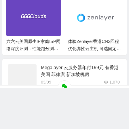
六六云美国原生IP家庭ISP网
体验Zenlayer香港CN2回程
络深度评测：性能跑分测
优化弹性云主机 可选固定带
试、网络线路与购买建议
宽或流量模式
Megalayer 云服务器年付199元 有香港
美国 菲律宾 新加坡机房
03/09
1,070
莱卡云香港双ISP网络VPS深度评测：
硬件网络性能跑分、流媒体兼容测试和
选择
08/07
27