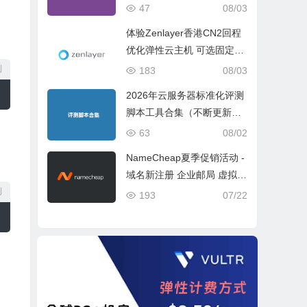
ch 5 Geekbench 6 Geekbe
47
08/03
nch 7）
体验Zenlayer香港CN2回程
优化弹性云主机 可选固定带
宽或流量模式
制
183
08/03
2026年云服务器标准化评测
脚本工具合集（不断更新完
善）
63
08/02
NameCheap夏季促销活动 -
域名新注册 企业邮局 虚拟主
机活动盘点
制
193
07/22