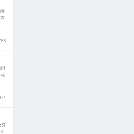
他套
前方
755
量用
果流
671
免费
不支