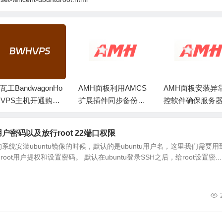
瓦工BandwagonHo
AMH面板利用AMCS
AMH面板安装异
t VPS主机开通购买
扩展插件同步备份My
控软件确保服务
文教程
SQL数据库
维效率
ot用户密码以及放行root 22端口权限
统安装ubuntu镜像的时候，默认的是ubuntu用户名，这里我们需要用
root用户提权和设置密码。 默认在ubuntu登录SSH之后，给root设置密...