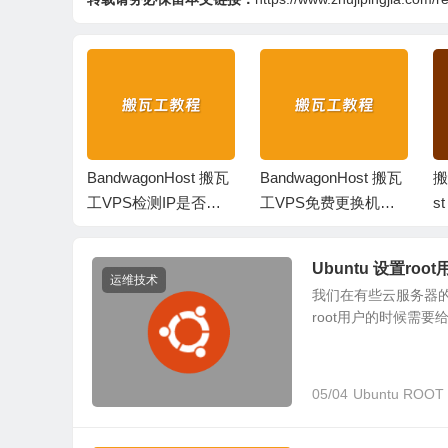
Host 搬瓦
BandwagonHost 搬瓦
BandwagonHost 搬瓦
搬
用完怎么
工VPS检测IP是否被
工VPS免费更换机房
s
封及付费换IP流程
和IP地址的流程示范
图
Ubuntu 设置ro
运维技术
我们在有些云服务器的系
root用户的时候需要给
05/04
Ubuntu ROOT