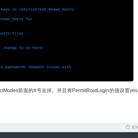
，StrictModes前面的#号去掉。并且将PermitRootLogin的值设置ye
复