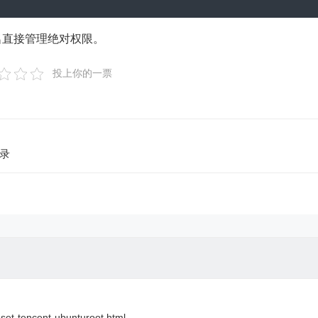
户名直接管理绝对权限。
投上你的一票
记录
eset-tencent-ubunturoot.html