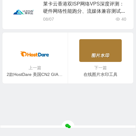
莱卡云香港双ISP网络VPS深度评测：
硬件网络性能跑分、流媒体兼容测试和
选择
08/07
40
上一篇
下一篇
2款HostDare 美国CN2 GIA优化线路套餐计划
在线图片水印工具