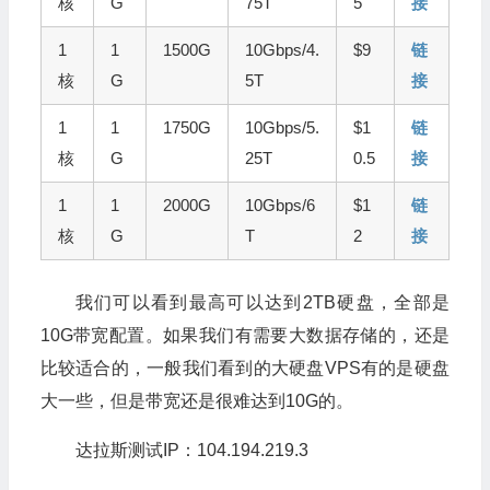
核
G
75T
5
接
1
1
1500G
10Gbps/4.
$9
链
核
G
5T
接
1
1
1750G
10Gbps/5.
$1
链
核
G
25T
0.5
接
1
1
2000G
10Gbps/6
$1
链
核
G
T
2
接
我们可以看到最高可以达到2TB硬盘，全部是
10G带宽配置。如果我们有需要大数据存储的，还是
比较适合的，一般我们看到的大硬盘VPS有的是硬盘
大一些，但是带宽还是很难达到10G的。
达拉斯测试IP：104.194.219.3