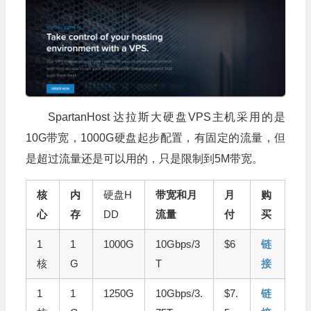
SpartanHost 达拉斯大硬盘VPS主机采用的是
10G带宽，1000G硬盘起步配置，有固定的流量，但
是超过流量还是可以用的，只是限制到5M带宽。
核
内
硬盘H
带宽和月
月
购
心
存
DD
流量
付
买
1
1
1000G
10Gbps/3
$6
链
核
G
T
接
1
1
1250G
10Gbps/3.
$7.
链