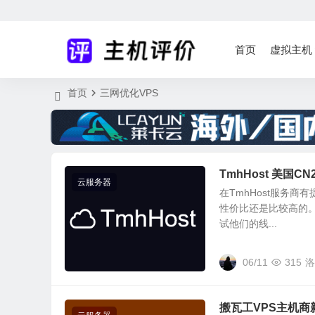
首页
虚拟主机
首页
三网优化VPS
TmhHost 美国C
云服务器
在TmhHost服务商
性价比还是比较高的
试他们的线...
06/11
315
洛
搬瓦工VPS主机商新