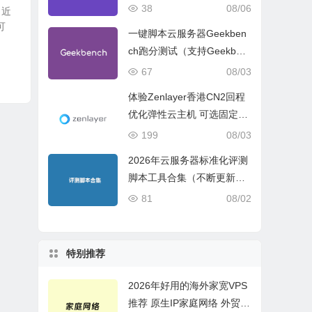
试、网络线路与购买建议
38
08/06
。近
可
一键脚本云服务器Geekben
ch跑分测试（支持Geekben
ch 5 Geekbench 6 Geekbe
67
08/03
nch 7）
体验Zenlayer香港CN2回程
优化弹性云主机 可选固定带
宽或流量模式
199
08/03
2026年云服务器标准化评测
脚本工具合集（不断更新完
善）
81
08/02
特别推荐
2026年好用的海外家宽VPS
推荐 原生IP家庭网络 外贸电