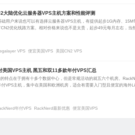
美国CN2大陆优化云服务器VPS主机方案和性能评测
家对于基础用户来说也可以有选择云服务器VPS主机，有提供起步1G内存、15M
有CN2优化线路方案。相对价格来说也不是太贵，起步49元每月左右，当
egalayer VPS
便宜美国VPS
美国CN2 VPS
宜年付美国VPS主机 黑五和双11多款年付VPS汇总
主机商的特点在于拥有十多个数据中心，但是常规活动的就五六个机房。RackNe
付VPS主机，集中在美国和欧洲机房，适合有需要入门型且便宜的海外Lin
ackNerd年付VPS
RackNerd最新优惠
便宜美国VPS