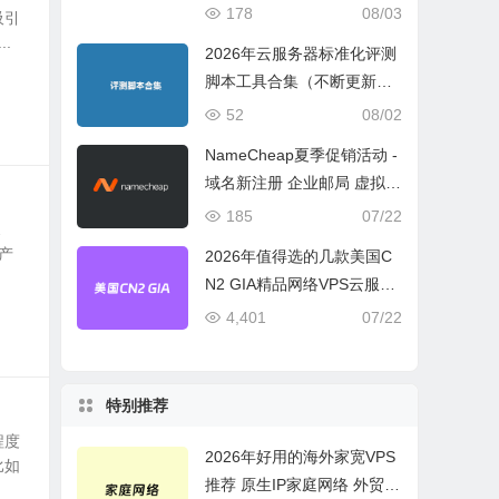
宽或流量模式
178
08/03
吸引
.
2026年云服务器标准化评测
脚本工具合集（不断更新完
善）
52
08/02
NameCheap夏季促销活动 -
域名新注册 企业邮局 虚拟主
机活动盘点
185
07/22
2
产
2026年值得选的几款美国C
N2 GIA精品网络VPS云服务
器推荐
4,401
07/22
特别推荐
程度
2026年好用的海外家宽VPS
比如
推荐 原生IP家庭网络 外贸电