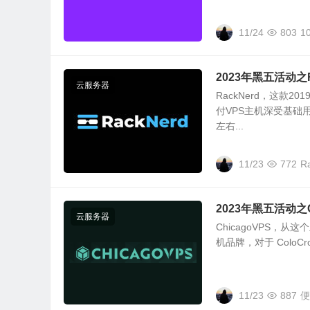
11/24
803
1
2023年黑五活动之
云服务器
RackNerd，这
付VPS主机深受基础用
左右...
11/23
772
R
2023年黑五活动之
云服务器
ChicagoVPS，从
机品牌，对于 ColoC
11/23
887
便