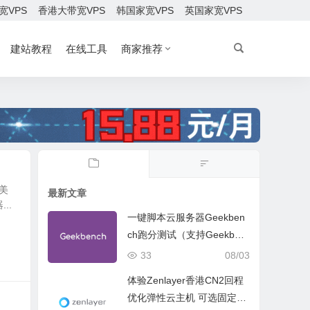
宽VPS
香港大带宽VPS
韩国家宽VPS
英国家宽VPS
建站教程
在线工具
商家推荐
选美
最新文章
..
一键脚本云服务器Geekben
ch跑分测试（支持Geekben
ch 5 Geekbench 6 Geekbe
33
08/03
nch 7）
体验Zenlayer香港CN2回程
优化弹性云主机 可选固定带