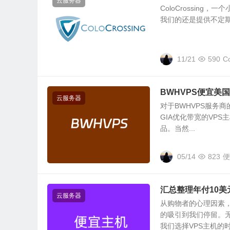
云服务器
ColoCrossin
我们的还是提供不定期的便
11/21
590
C
BWHVPS便宜美
云服务器
对于BWHVPS服务
GIA优化带宽的VP
品。当然...
05/14
823
便
汇总整理年付10美
云服务器
从购物者的心理因素
的吸引到我们停留。
我们选择VPS主机的时