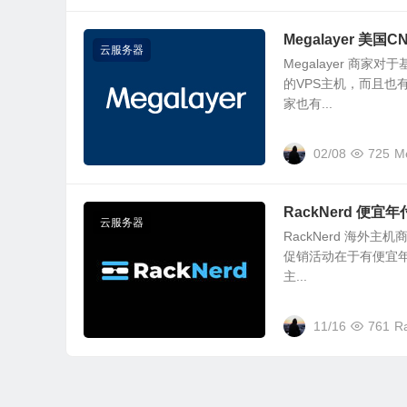
Megalayer 
云服务器
Megalayer 商
的VPS主机，而且也
家也有...
02/08
725
M
RackNerd 便
云服务器
RackNerd 海外
促销活动在于有便宜年
主...
11/16
761
R