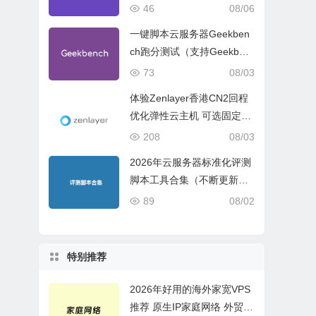
试、网络线路与购买建议
46
08/06
一键脚本云服务器Geekben
ch跑分测试（支持Geekben
ch 5 Geekbench 6 Geekbe
73
08/03
nch 7）
体验Zenlayer香港CN2回程
优化弹性云主机 可选固定带
宽或流量模式
208
08/03
2026年云服务器标准化评测
脚本工具合集（不断更新完
善）
89
08/02
特别推荐
2026年好用的海外家宽VPS
推荐 原生IP家庭网络 外贸电