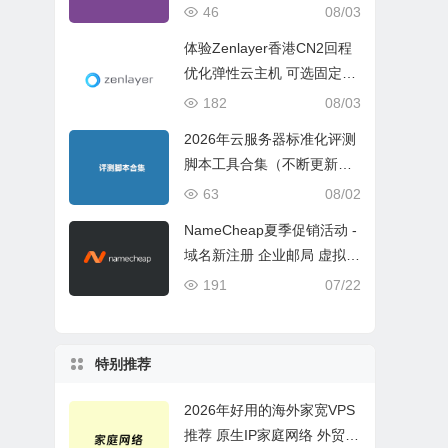
ch 5 Geekbench 6 Geekbe
46
08/03
nch 7）
体验Zenlayer香港CN2回程
优化弹性云主机 可选固定带
宽或流量模式
182
08/03
2026年云服务器标准化评测
脚本工具合集（不断更新完
善）
63
08/02
NameCheap夏季促销活动 -
域名新注册 企业邮局 虚拟主
机活动盘点
191
07/22
特别推荐
2026年好用的海外家宽VPS
推荐 原生IP家庭网络 外贸电