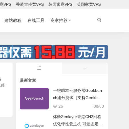
宽VPS
香港大带宽VPS
韩国家宽VPS
英国家宽VPS
建站教程
在线工具
商家推荐
当
最新文章
只能
一键脚本云服务器Geekben
ch跑分测试（支持Geekben
ch 5 Geekbench 6 Geekbe
26
08/03
nch 7）
体验Zenlayer香港CN2回程
优化弹性云主机 可选固定带