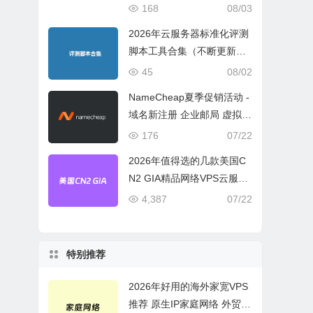
宽或流量模式
168
08/03
2026年云服务器标准化评测
脚本工具合集（不断更新完
善）
45
08/02
NameCheap夏季促销活动 -
域名新注册 企业邮局 虚拟主
机活动盘点
176
07/22
2026年值得选的几款美国C
N2 GIA精品网络VPS云服务
器推荐
4,387
07/22
特别推荐
2026年好用的海外家宽VPS
推荐 原生IP家庭网络 外贸电