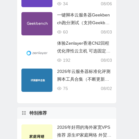
试、网络线路与购买建议
34
08/06
一键脚本云服务器Geekben
ch跑分测试（支持Geekben
ch 5 Geekbench 6 Geekbe
60
08/03
nch 7）
体验Zenlayer香港CN2回程
优化弹性云主机 可选固定带
宽或流量模式
192
08/03
2026年云服务器标准化评测
脚本工具合集（不断更新完
善）
75
08/02
特别推荐
2026年好用的海外家宽VPS
推荐 原生IP家庭网络 外贸电