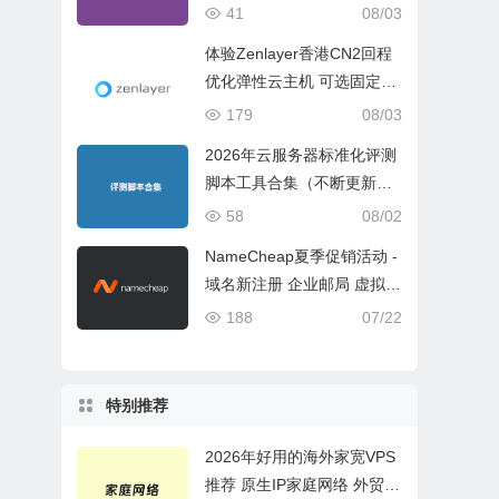
ch 5 Geekbench 6 Geekbe
41
08/03
nch 7）
体验Zenlayer香港CN2回程
优化弹性云主机 可选固定带
宽或流量模式
179
08/03
2026年云服务器标准化评测
脚本工具合集（不断更新完
善）
58
08/02
NameCheap夏季促销活动 -
域名新注册 企业邮局 虚拟主
机活动盘点
188
07/22
特别推荐
2026年好用的海外家宽VPS
推荐 原生IP家庭网络 外贸电