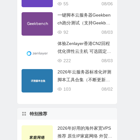
试、网络线路与购买建议
55
08/06
一键脚本云服务器Geekben
ch跑分测试（支持Geekben
ch 5 Geekbench 6 Geekbe
92
08/03
nch 7）
体验Zenlayer香港CN2回程
优化弹性云主机 可选固定带
宽或流量模式
222
08/03
2026年云服务器标准化评测
脚本工具合集（不断更新完
善）
103
08/02
特别推荐
2026年好用的海外家宽VPS
推荐 原生IP家庭网络 外贸电