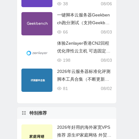
试、网络线路与购买建议
38
08/06
一键脚本云服务器Geekben
ch跑分测试（支持Geekben
ch 5 Geekbench 6 Geekbe
66
08/03
nch 7）
体验Zenlayer香港CN2回程
优化弹性云主机 可选固定带
宽或流量模式
198
08/03
2026年云服务器标准化评测
脚本工具合集（不断更新完
善）
81
08/02
特别推荐
2026年好用的海外家宽VPS
推荐 原生IP家庭网络 外贸电