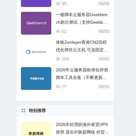
试、网络线路与购买建议
35
08/06
一键脚本云服务器Geekben
ch跑分测试（支持Geekben
ch 5 Geekbench 6 Geekbe
62
08/03
nch 7）
体验Zenlayer香港CN2回程
优化弹性云主机 可选固定带
宽或流量模式
194
08/03
2026年云服务器标准化评测
脚本工具合集（不断更新完
善）
77
08/02
特别推荐
2026年好用的海外家宽VPS
推荐 原生IP家庭网络 外贸电