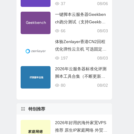
试、网络线路与购买建议
37
08/06
一键脚本云服务器Geekben
ch跑分测试（支持Geekben
ch 5 Geekbench 6 Geekbe
66
08/03
nch 7）
体验Zenlayer香港CN2回程
优化弹性云主机 可选固定带
宽或流量模式
197
08/03
2026年云服务器标准化评测
脚本工具合集（不断更新完
善）
80
08/02
特别推荐
2026年好用的海外家宽VPS
推荐 原生IP家庭网络 外贸电