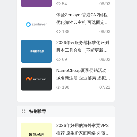
ch 5 Geekbench 6 Geekbe
54
08/03
nch 7）
体验Zenlayer香港CN2回程
优化弹性云主机 可选固定带
宽或流量模式
188
08/03
2026年云服务器标准化评测
脚本工具合集（不断更新完
善）
69
08/02
NameCheap夏季促销活动 -
域名新注册 企业邮局 虚拟主
机活动盘点
198
07/22
特别推荐
2026年好用的海外家宽VPS
推荐 原生IP家庭网络 外贸电