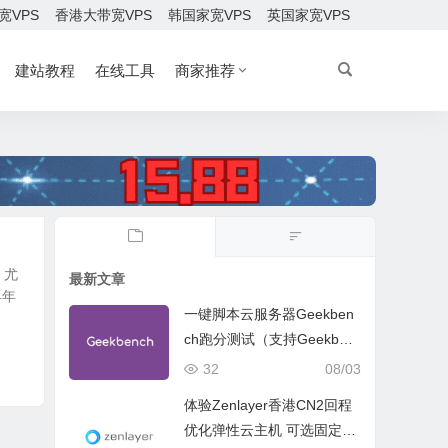
宽VPS
香港大带宽VPS
韩国家宽VPS
英国家宽VPS
建站教程
在线工具
商家推荐
，尤
最新文章
早年
一键脚本云服务器Geekben
ch跑分测试（支持Geekben
ch 5 Geekbench 6 Geekbe
32
08/03
nch 7）
体验Zenlayer香港CN2回程
优化弹性云主机 可选固定带