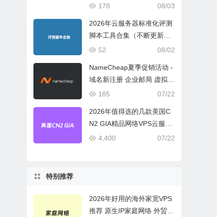
宽或流量模式
178
08/03
2026年云服务器标准化评测
脚本工具合集（不断更新完
善）
52
08/02
NameCheap夏季促销活动 -
域名新注册 企业邮局 虚拟主
机活动盘点
185
07/22
2026年值得选的几款美国C
N2 GIA精品网络VPS云服务
器推荐
4,400
07/22
特别推荐
2026年好用的海外家宽VPS
推荐 原生IP家庭网络 外贸电