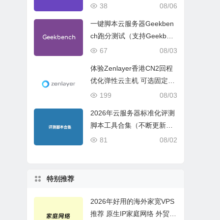
试、网络线路与购买建议
38
08/06
一键脚本云服务器Geekben
ch跑分测试（支持Geekben
ch 5 Geekbench 6 Geekbe
67
08/03
nch 7）
体验Zenlayer香港CN2回程
优化弹性云主机 可选固定带
宽或流量模式
199
08/03
2026年云服务器标准化评测
脚本工具合集（不断更新完
善）
81
08/02
特别推荐
2026年好用的海外家宽VPS
推荐 原生IP家庭网络 外贸电