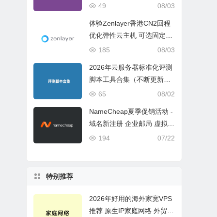
ch 5 Geekbench 6 Geekbe
49
08/03
nch 7）
体验Zenlayer香港CN2回程
优化弹性云主机 可选固定带
宽或流量模式
185
08/03
2026年云服务器标准化评测
脚本工具合集（不断更新完
善）
65
08/02
NameCheap夏季促销活动 -
域名新注册 企业邮局 虚拟主
机活动盘点
194
07/22
特别推荐
2026年好用的海外家宽VPS
推荐 原生IP家庭网络 外贸电