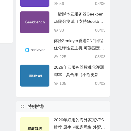
试、网络线路与购买建议
56
08/06
一键脚本云服务器Geekben
ch跑分测试（支持Geekben
ch 5 Geekbench 6 Geekbe
93
08/03
nch 7）
体验Zenlayer香港CN2回程
优化弹性云主机 可选固定带
宽或流量模式
225
08/03
2026年云服务器标准化评测
脚本工具合集（不断更新完
善）
105
08/02
特别推荐
2026年好用的海外家宽VPS
推荐 原生IP家庭网络 外贸电