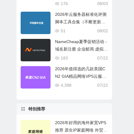
宽或流量模式
176
08/03
2026年云服务器标准化评测
脚本工具合集（不断更新完
善）
51
08/02
NameCheap夏季促销活动 -
域名新注册 企业邮局 虚拟主
机活动盘点
183
07/22
2026年值得选的几款美国C
N2 GIA精品网络VPS云服务
器推荐
4,398
07/22
特别推荐
2026年好用的海外家宽VPS
推荐 原生IP家庭网络 外贸电