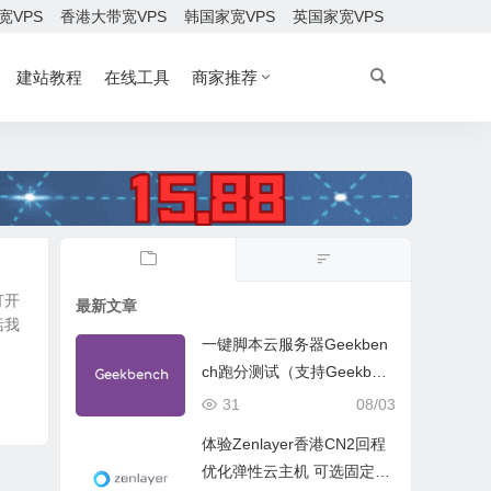
宽VPS
香港大带宽VPS
韩国家宽VPS
英国家宽VPS
建站教程
在线工具
商家推荐
打开
最新文章
括我
一键脚本云服务器Geekben
ch跑分测试（支持Geekben
ch 5 Geekbench 6 Geekbe
31
08/03
nch 7）
体验Zenlayer香港CN2回程
优化弹性云主机 可选固定带