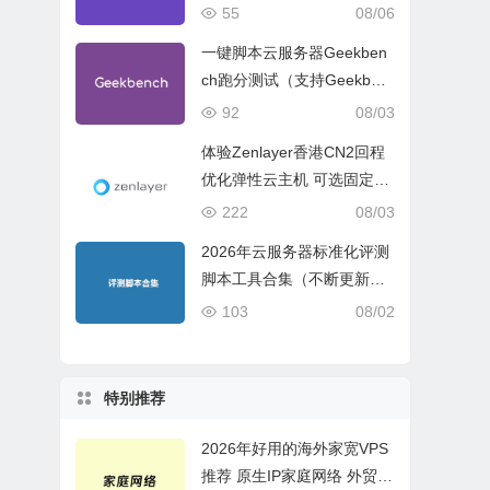
试、网络线路与购买建议
55
08/06
一键脚本云服务器Geekben
ch跑分测试（支持Geekben
ch 5 Geekbench 6 Geekbe
92
08/03
nch 7）
体验Zenlayer香港CN2回程
优化弹性云主机 可选固定带
宽或流量模式
222
08/03
2026年云服务器标准化评测
脚本工具合集（不断更新完
善）
103
08/02
特别推荐
2026年好用的海外家宽VPS
推荐 原生IP家庭网络 外贸电