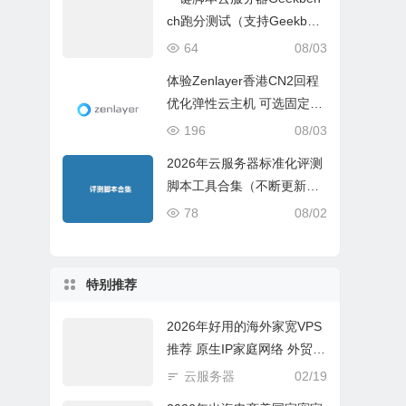
ch跑分测试（支持Geekben
ch 5 Geekbench 6 Geekbe
64
08/03
nch 7）
体验Zenlayer香港CN2回程
优化弹性云主机 可选固定带
宽或流量模式
196
08/03
2026年云服务器标准化评测
脚本工具合集（不断更新完
善）
78
08/02
特别推荐
2026年好用的海外家宽VPS
推荐 原生IP家庭网络 外贸电
商必选
云服务器
02/19