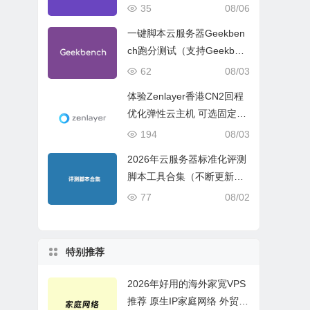
试、网络线路与购买建议
35
08/06
一键脚本云服务器Geekben
ch跑分测试（支持Geekben
ch 5 Geekbench 6 Geekbe
62
08/03
nch 7）
体验Zenlayer香港CN2回程
优化弹性云主机 可选固定带
宽或流量模式
194
08/03
2026年云服务器标准化评测
脚本工具合集（不断更新完
善）
77
08/02
特别推荐
2026年好用的海外家宽VPS
推荐 原生IP家庭网络 外贸电