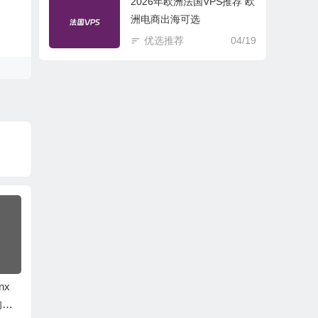
2026年欧洲法国VPS推荐 欧
洲电商出海可选
优选推荐
04/19
nx
解决WordPress无法
限制评论间隔时间来
Word
的设
上传大图及上传大图
对付WordPress恶意
件编辑