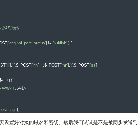
'
;
//API地址
POST
[
'original_post_status'
]
!=
'publish'
)
{
OST
[
'jj'
].
' '
.
$_POST
[
'hh'
].
':'
.
$_POST
[
'mn'
].
':'
.
$_POST
[
'ss'
];
$x
++)
{
category'
][
$x
]);
'post_tag'
]);
件中配置，要设置好对接的域名和密钥。然后我们试试是不是被同步发送
g'
][
'post_tag'
]);