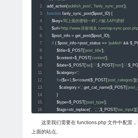
add_action
(
'publish_post'
,
'fanly_sync_post'
);
function
 fanly_sync_post
(
$post_ID
)
{
    $key
=
'同上面的密钥一样'
;
//输入API密钥  
    $url
=
'http://www.目标域名.com/wp-sync-post.php
    $post_info 
=
 get_post
(
$post_ID
);
if
(
 $post_info
->
post_status 
==
'publish'
&&
 $_
        $title
=
$_POST
[
'post_title'
];
        $content
=
$_POST
[
'content'
];
        $date
=
$_POST
[
'aa'
].
'-'
.
$_POST
[
'mm'
].
'-'
.
$_P
        $category
=
''
;
for
(
$x
=
1
;
$x
<
count
(
$_POST
[
'post_category'
]);
          $category
.=
','
.
get_cat_name
(
$_POST
[
'post_
}
        $type
=
$_POST
[
'post_type'
];
        $tags
=
str_replace
(
'、'
,
','
,
$_POST
[
'tax_input'
][
if
(
$_POST
[
'newtag'
][
'post_tag'
]){
这里我们需要在 functions.php 文
            $tags
.=
','
.
str_replace
(
'、'
,
','
,
$_POST
[
'newta
上面的站点。
}