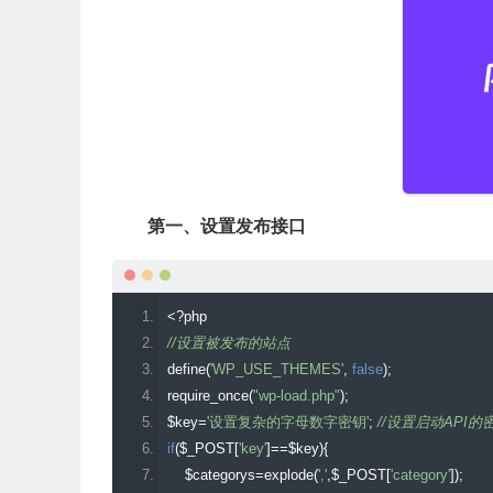
第一、设置发布接口
<?
php  
//设置被发布的站点 
define
(
'WP_USE_THEMES'
,
false
);
require_once
(
"wp-load.php"
);
$key
=
'设置复杂的字母数字密钥'
;
//设置启动API的
if
(
$_POST
[
'key'
]==
$key
){
    $categorys
=
explode
(
','
,
$_POST
[
'category'
]);