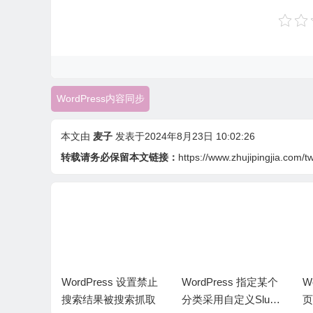
        $data 
=
'key='
.
$key
.
'&title='
.
$title
.
'&content='
.
        $ch 
=
 curl_init 
();
//cURL模拟POST  
        curl_setopt 
(
 $ch
,
 CURLOPT_RETURNTRAN
        curl_setopt 
(
 $ch
,
 CURLOPT_POST
,
 TRUE 
);
        curl_setopt 
(
 $ch
,
 CURLOPT_POSTFIELDS
,
        curl_setopt 
(
 $ch
,
 CURLOPT_URL
,
 $url 
);
WordPress内容同步
        curl_setopt 
(
 $ch
,
 CURLOPT_SSL_VERIFY
        $ret 
=
 curl_exec 
(
 $ch 
);
本文由
麦子
发表于2024年8月23日 10:02:26
        curl_close 
(
 $ch 
);
return
 $ret
;
转载请务必保留本文链接：
https://www.zhujipingjia.com/
}
}
器利用 fin
WordPress 设置禁止
WordPress 指定某个
W
系统文件
搜索结果被搜索抓取
分类采用自定义Slug
页