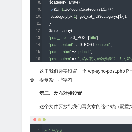
    $category
=
array
();
for
(
$x
=
1
;
$x
<
count
(
$categorys
);
$x
++)
{
     $category
[
$x
-
1
]=
get_cat_ID
(
$categorys
[
$x
]);
}
    $info 
=
 array
(
'post_title'
=>
 $_POST
[
'title'
],
'post_content'
=>
 $_POST
[
'content'
],
'post_status'
=>
'publish'
,
'post_author'
=>
1
,
//发布文章的作者ID，1 为管理
'post_date'
=>
 $_POST
[
'date'
],
这里我们需要设置一个
wp-sync-post.php
P
'tags_input'
=>
 $_POST
[
'tags'
],
钥，要复杂一些字符。
'post_category'
=>
 $category
,
'post_type'
=>
 $_POST
[
'type'
]
第二、发布对接设置
);
    wp_insert_post
(
 $info 
);
这个文件要放到我们写文章的这个站点配置
}
//文章推送