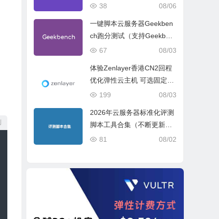
试、网络线路与购买建议
38
08/06
一键脚本云服务器Geekben
ch跑分测试（支持Geekben
ch 5 Geekbench 6 Geekbe
67
08/03
nch 7）
体验Zenlayer香港CN2回程
优化弹性云主机 可选固定带
宽或流量模式
199
08/03
2026年云服务器标准化评测
制
脚本工具合集（不断更新完
善）
81
08/02