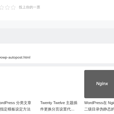
$content
.
'&date='
.
$date
.
'&category='
.
$category
.
'&type='
.
$type
.
'&tags='
.
$tags
;
投上你的一票
SFER
,
 TRUE 
);
 $data 
);
PEER
,
 FALSE
);
twowp-autopost.html
ordPress 分类文章
Twenty Twelve 主题插
WordPress在 Ngi
指定模板设定方法
件更换分页设置代码
二级目录伪静态