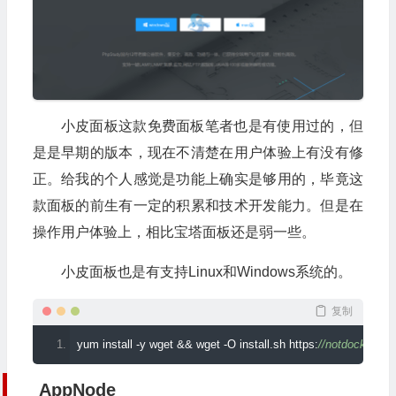
小皮面板这款免费面板笔者也是有使用过的，但
是是早期的版本，现在不清楚在用户体验上有没有修
正。给我的个人感觉是功能上确实是够用的，毕竟这
款面板的前生有一定的积累和技术开发能力。但是在
操作用户体验上，相比宝塔面板还是弱一些。
小皮面板也是有支持Linux和Windows系统的。
复制
yum install 
-
y wget 
&&
 wget 
-
O install
.
sh https
:
//notdocker.xp.
AppNode