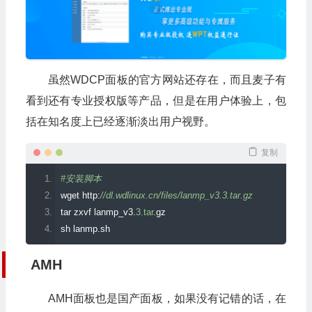
虽然WDCP面板的官方网站还存在，而且麦子有
看到还有专业授权版等产品，但是在用户体验上，包
括在知名度上已经逐渐淡出用户视野。
复制
#安装脚本
wget http
:
//dl.wdlinux.cn/files/lanmp_v3.3.tar.gz
tar zxvf lanmp_v3
.
3.tar
.
gz
sh lanmp
.
sh
AMH
AMH面板也是国产面板，如果没有记错的话，在