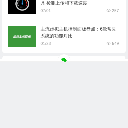
具 检测上传和下载速度
07/01
257
主流虚拟主机控制面板盘点：6款常见
系统的功能对比
01/23
549
上一篇
下一篇
高效开发必备：5款免费开源的WordPress主题框架盘点
Gumlet可实现WordPress图片与静态文件提供每月30GB免费流量的CDN加速
© 2026
主机评价网
版权所有
联系合作
网站地图
苏ICP备
2022025933号-1