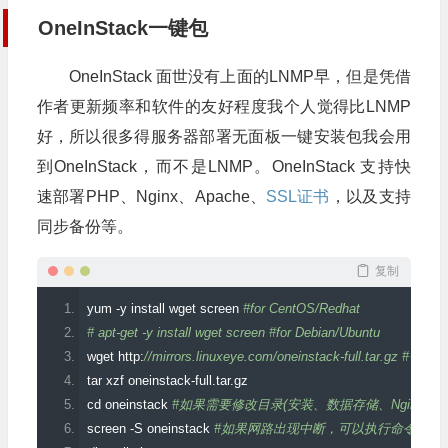
OneInStack一键包
OneInStack 面世没有上面的LNMP早，但是凭借
作者更新频率和软件的友好程度我个人觉得比LNMP
好，所以很多得服务器部署无面板一键安装包我会用
到OneInStack，而不是LNMP。OneInStack 支持快
速部署PHP、Nginx、Apache、
SSL证书
，以及支持
同步备份等。
复制
yum 
-
y install wget screen 
#for CentOS/Redhat
# apt-get -y install wget screen #for Debian/Ubuntu
wget http
:
//mirrors.linuxeye.com/oneinstack-full.tar
tar xzf oneinstack
-
full
.
tar
.
gz
cd oneinstack 
#如果需要修改目录(安装、数据存储、Nginx日志)，请
screen 
-
S oneinstack 
#如果网路出现中断，可以执行命令`screen 