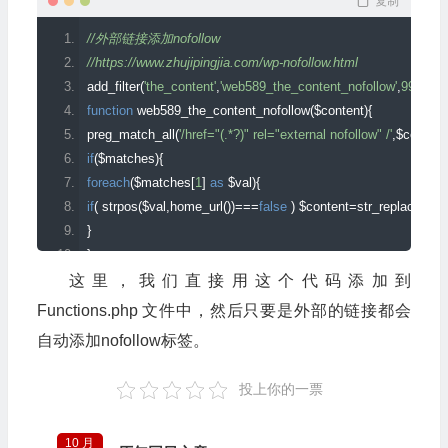
复制
//外部链接添加nofollow
//https://www.zhujipingjia.com/wp-nofollow.html
add_filter
(
'the_content'
,
'web589_the_content_nofollow'
,
999
);
function
 web589_the_content_nofollow
(
$content
){
preg_match_all
(
'/href="(.*?)" rel="external nofollow" /'
,
$content
if
(
$matches
){
foreach
(
$matches
[
1
]
as
 $val
){
if
(
 strpos
(
$val
,
home_url
())===
false
)
 $content
=
str_replace
(
"hre
}
}
return
 $content
;
这里，我们直接用这个代码添加到
}
Functions.php 文件中，然后只要是外部的链接都会
自动添加nofollow标签。
投上你的一票
10 月