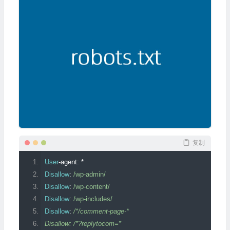
复制
User
-
agent
:
*
Disallow
:
/wp-admin/
Disallow
:
/wp-content/
Disallow
:
/wp-includes/
Disallow
:
/*/comment-page-*
Disallow: /*?replytocom=*