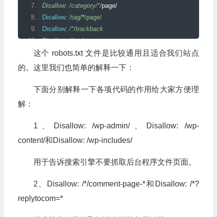
Disallow: /category/*/
page
/
Disallow
:
/tag/
*
/page/
Disallow
:
/*/trackback
Disallow: /feed
Disallow: /*/
feed
这个 robots.txt 文件是比较通用且适合我们站点
Disallow
:
/comments/
feed
的。这里我们也简单的解释一下：
Disallow
:
/?
s
=*
Disallow
:
/*/?s=*\
下面分别解释一下各项代码的作用给大家方便理
Disallow: /attachment/
解：
Sitemap: https://www.zhujipingjia.com/wp-sitemap.xml
1、Disallow: /wp-admin/、Disallow: /wp-
content/和Disallow: /wp-includes/
用于告诉搜索引擎不要抓取后台程序文件页面。
2、Disallow: /*/comment-page-*和Disallow: /*?
replytocom=*