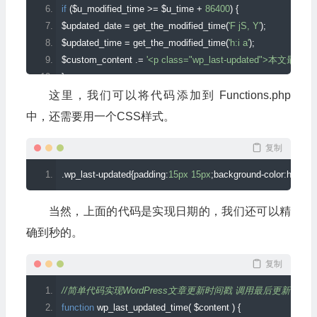
if
(
$u_modified_time 
>=
 $u_time 
+
86400
)
{
$updated_date 
=
 get_the_modified_time
(
'F jS, Y'
);
$updated_time 
=
 get_the_modified_time
(
'h:i a'
);
$custom_content 
.=
'<p class="wp_last-updated">本文最
}
这里，我们可以将代码添加到 Functions.php
$custom_content 
.=
 $content
;
中，还需要用一个CSS样式。
return
 $custom_content
;
}
复制
add_filter
(
'the_content'
,
'wp_last_updated_time'
);
.
wp_last
-
updated
{
padding
:
15px
15px
;
background
-
color
:
hsla
(
0
,
当然，上面的代码是实现日期的，我们还可以精
确到秒的。
复制
//简单代码实现WordPress文章更新时间戳 调用最后更新时间 https://www.
function
 wp_last_updated_time
(
 $content 
)
{