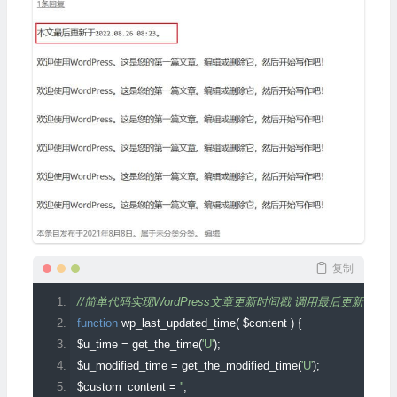
复制
//简单代码实现WordPress文章更新时间戳 调用最后更新时间 https://www.
function
 wp_last_updated_time
(
 $content 
)
{
$u_time 
=
 get_the_time
(
'U'
);
$u_modified_time 
=
 get_the_modified_time
(
'U'
);
$custom_content 
=
''
;