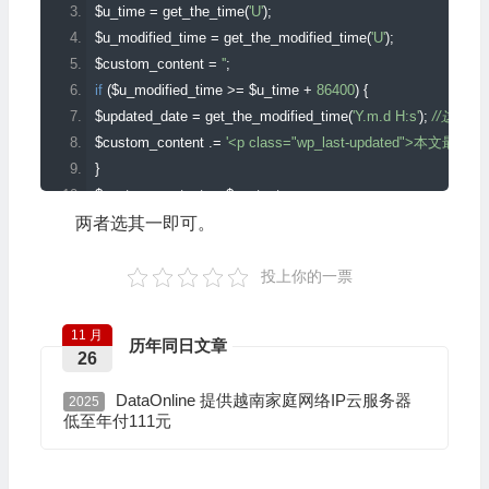
$u_time 
=
 get_the_time
(
'U'
);
$u_modified_time 
=
 get_the_modified_time
(
'U'
);
$custom_content 
=
''
;
if
(
$u_modified_time 
>=
 $u_time 
+
86400
)
{
$updated_date 
=
 get_the_modified_time
(
'Y.m.d H:s'
);
//这里
$custom_content 
.=
'<p class="wp_last-updated">本文最后
}
$custom_content 
.=
 $content
;
return
 $custom_content
;
两者选其一即可。
}
add_filter
(
'the_content'
,
'wp_last_updated_time'
);
投上你的一票
11 月
历年同日文章
26
DataOnline 提供越南家庭网络IP云服务器
2025
低至年付111元