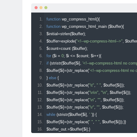
function
 wp_compress_html
(){
function
 wp_compress_html_main 
(
$buffer
){
$initial
=
strlen
(
$buffer
);
$buffer
=
explode
(
"<!--wp-compress-html-->"
,
 $buffe
$count
=
count 
(
$buffer
);
for
(
$i 
=
0
;
 $i 
<=
 $count
;
 $i
++){
if
(
stristr
(
$buffer
[
$i
],
'<!--wp-compress-html no comp
$buffer
[
$i
]=(
str_replace
(
"<!--wp-compress-html no 
}
else
{
$buffer
[
$i
]=(
str_replace
(
"\t"
,
" "
,
 $buffer
[
$i
]));
$buffer
[
$i
]=(
str_replace
(
"\n\n"
,
"\n"
,
 $buffer
[
$i
]));
$buffer
[
$i
]=(
str_replace
(
"\n"
,
""
,
 $buffer
[
$i
]));
$buffer
[
$i
]=(
str_replace
(
"\r"
,
""
,
 $buffer
[
$i
]));
while
(
stristr
(
$buffer
[
$i
],
' '
))
{
$buffer
[
$i
]=(
str_replace
(
" "
,
" "
,
 $buffer
[
$i
]));}}
$buffer_out
.=
$buffer
[
$i
];}
$final
=
strlen
(
$buffer_out
);