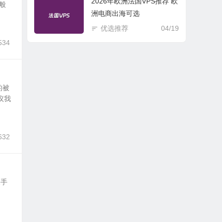
2026年欧洲法国VPS推荐 欧
般
洲电商出海可选
优选推荐
04/19
534
的被
议我
632
果手