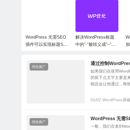
Press
WordPress 无需SEO
解决WordPress标题
W
数来屏蔽
插件可以实现标题SE
中的"-"被转义成"–"问
加
O效果
题
通过控制WordP
优化推广
如果我们在使用Wor
的留下点文字主要是
能还会让他通过，唯独.
01/02
WordPress
WordPress 
优化推广
一般，我们在拿到Wo