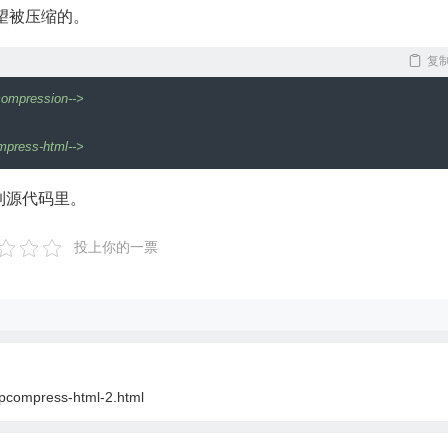
望被压缩的。
复
压缩后的大小: $final bytes; 节约：$savings% -->"
;
compression-->
mpress-html-->
到源代码里。
投上你的一票
wpcompress-html-2.html