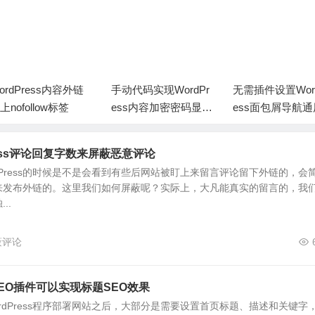
ordPress内容外链
手动代码实现WordPr
无需插件设置Word
上nofollow标签
ess内容加密密码显示
ess面包屑导航
开启
码
ress评论回复字数来屏蔽恶意评论
dPress的时候是不是会看到有些后网站被盯上来留言评论留下外链的，会
来发布外链的。这里我们如何屏蔽呢？实际上，大凡能真实的留言的，我
..
屏蔽评论
无需SEO插件可以实现标题SEO效果
rdPress程序部署网站之后，大部分是需要设置首页标题、描述和关键字