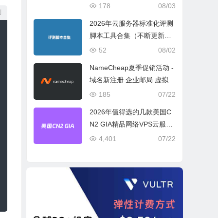
宽或流量模式
178
08/03
制
2026年云服务器标准化评测
脚本工具合集（不断更新完
善）
52
08/02
NameCheap夏季促销活动 -
域名新注册 企业邮局 虚拟主
机活动盘点
185
07/22
2026年值得选的几款美国C
N2 GIA精品网络VPS云服务
器推荐
4,401
07/22