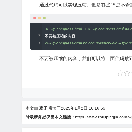
通过代码可以实现压缩。但是有些JS是不希
$savings
=(
$initial
-
$final
)/
$initial
*
100
;
$savings
=
round
(
$savings
,
2
);
$buffer_out
.=
"\n<!--压缩前的大小: $initial bytes; 
return
 $buffer_out
;}
<!--wp-compress-html--><!--wp-compress-html no 
ob_start
(
"wp_compress_html_main"
);}
不要被压缩的内容
add_action
(
'get_header'
,
'wp_compress_html'
);
<!--wp-compress-html no compression--><!--wp-co
不要被压缩的内容，我们可以将上面代码放
本文由
麦子
发表于2025年1月2日 16:16:56
转载请务必保留本文链接：
https://www.zhujipingjia.com/