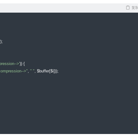
复
r
);
ression-->'
))
{
compression-->"
,
" "
,
 $buffer
[
$i
]));