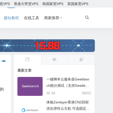
宽VPS
香港大带宽VPS
韩国家宽VPS
英国家宽VPS
建站教程
在线工具
商家推荐
最新文章
一键脚本云服务器Geekben
ch跑分测试（支持Geekben
的
ch 5 Geekbench 6 Geekbe
34
08/03
nch 7）
体验Zenlayer香港CN2回程
优化弹性云主机 可选固定带