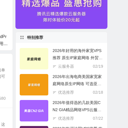
Pr
禁止WordPress发布
WordPress 一行代码
几个通过
特别推荐
通用代
重复文件 检测标题一
禁止裁剪图片
ss文件
2026年好用的海外家宽VPS
样的文章
ess
推荐 原生IP家庭网络 外贸电
商必选
云服务器
02/19
简单
们可
2026年出海电商美国家宽家
庭网络原生IP网络 可选亚欧
美云服务器
优选推荐
02/18
680
2026年值得选的几款美国C
N2 GIA精品网络VPS云服务
器推荐
优选推荐
07/22
，这