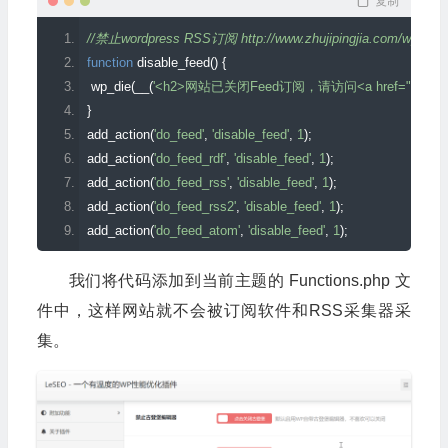
复制
//禁止wordpress RSS订阅 http://www.zhujipingjia.com/wpdisabl
function
 disable_feed
()
{
 wp_die
(
__
(
'<h2>网站已关闭Feed订阅，请访问<a href="'
.
get_b
}
add_action
(
'do_feed'
,
'disable_feed'
,
1
);
add_action
(
'do_feed_rdf'
,
'disable_feed'
,
1
);
add_action
(
'do_feed_rss'
,
'disable_feed'
,
1
);
add_action
(
'do_feed_rss2'
,
'disable_feed'
,
1
);
add_action
(
'do_feed_atom'
,
'disable_feed'
,
1
);
我们将代码添加到当前主题的 Functions.php 文
件中，这样网站就不会被订阅软件和RSS采集器采
集。