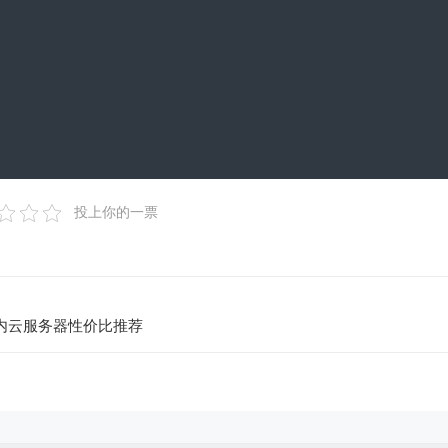
 Opera 15+, Safari 5+ */
era 15+, Safari 5+ */
Opera 15+, Safari 5+ */
e, Opera 15+, Safari 5+ */
ox 16+, IE 10+, Opera */
}
投上你的一票
5+, Safari 3.1+ */
内云服务器性价比推荐
ra */
 15+, Safari 3.1+ */
Opera */
}