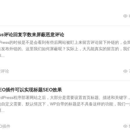
5+, Safari 3.1+ */
ress评论回复字数来屏蔽恶意评论
era */
}
dPress的时候是不是会看到有些后网站被盯上来留言评论留下外链的，会
}
来发布外链的。这里我们如何屏蔽呢？实际上，大凡能真实的留言的，我
0;}
..
屏蔽评论
 {
pera 15+, Safari 3.1+ */
无需SEO插件可以实现标题SEO效果
+, Opera */
rdPress程序部署网站之后，大部分是需要设置首页标题、描述和关键字
0.045
,
0.355
,
1.000
);
的自定义需要。默认情况下，WP自带的标题是不具备这样的功能，我们一
0.355
,
1.000
);}
..
t {
era 15+, Safari 3.1+ */
SEO插件