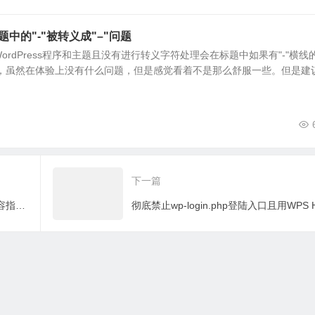
+, Opera */
0.045
,
0.355
,
1.000
);
标题中的"-"被转义成"–"问题
0.355
,
1.000
);}
rdPress程序和主题且没有进行转义字符处理会在标题中如果有"-"横线
的，虽然在体验上没有什么问题，但是感觉看着不是那么舒服一些。但是建
pera 15+, Safari 3.1+ */
下一篇
+, Opera */
利用clipboard.js实现WordPress网站内容指定内容点击复制