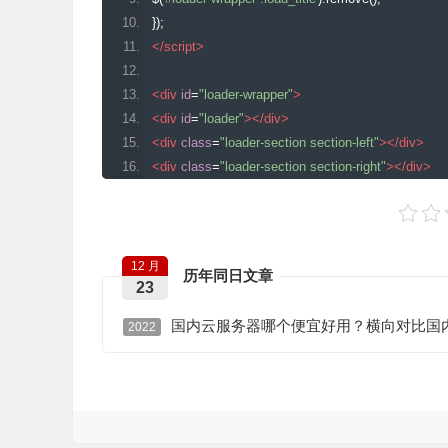
border
:
3px
 solid transparent
;
});
border
-
top
-
color
:
#FFF;
</script>
/* COLOR 3 */
-
moz
-
animation
:
 spin 
1.5s
 linear infinite
;
/* Chrome,
<div
id
=
"loader-wrapper"
>
-
o
-
animation
:
 spin 
1.5s
 linear infinite
;
/* Chrome, Op
<div
id
=
"loader"
></div>
-
ms
-
animation
:
 spin 
1.5s
 linear infinite
;
/* Chrome, 
<div
class
=
"loader-section section-left"
></div>
-
webkit
-
animation
:
 spin 
1.5s
 linear infinite
;
/* Chrom
<div
class
=
"loader-section section-right"
></div>
animation
:
 spin 
1.5s
 linear infinite
;
/* Chrome, Firef
<div
class
=
"load_title"
>
第一行文字
<br>
<span>
第二行文字
</span>
</div>
@-
webkit
-
keyframes spin 
{
</div>
12 月
历年同日文章
0
%{
23
<!--页面加载end-->
-
webkit
-
transform
:
 rotate
(
0deg
);
/* Chrome, Opera 1
<?
php 
}
?>
国内云服务器哪个便宜好用？横向对比国
-
ms
-
transform
:
 rotate
(
0deg
);
/* IE 9 */
2022
transform
:
 rotate
(
0deg
);
/* Firefox 16+, IE 10+, Ope
}
100
%{
-
webkit
-
transform
:
 rotate
(
360deg
);
/* Chrome, Opera
-
ms
-
transform
:
 rotate
(
360deg
);
/* IE 9 */
transform
:
 rotate
(
360deg
);
/* Firefox 16+, IE 10+, 