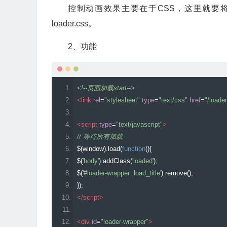
控制动画效果主要在于CSS，这里就要
width
:
150px
;
loader.css。
height
:
150px
;
margin
:
-
75px
0
0
-
75px
;
2、功能
border
-
radius
:
50
%;
border
:
3px
 solid transparent
;
/* COLOR 1 */
border
-
top
-
color
:
#FFF;
<!--页面加载start-->
-
webkit
-
animation
:
 spin 
2s
 linear infinite
;
/* Chrome,
<link
rel
=
"stylesheet"
type
=
"text/css"
href
=
"/loade
-
ms
-
animation
:
 spin 
2s
 linear infinite
;
/* Chrome, Op
-
moz
-
animation
:
 spin 
2s
 linear infinite
;
/* Chrome, O
<script
type
=
"text/javascript"
>
-
o
-
animation
:
 spin 
2s
 linear infinite
;
/* Chrome, Oper
// 等待所有加载
animation
:
 spin 
2s
 linear infinite
;
/* Chrome, Firefo
$
(
window
).
load
(
function
(){
z
-
index
:
1001
;}
$
(
'body'
).
addClass
(
'loaded'
);
#loader:before {
$
(
'#loader-wrapper .load_title'
).
remove
();
content
:
""
;
});
position
:
 absolute
;
</script>
top
:
5px
;
left
:
5px
;
<div
id
=
"loader-wrapper"
>