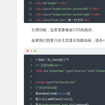
right
:
5px
;
<div
id
=
"loader"
></div>
bottom
:
5px
;
<div
class
=
"loader-section section-left"
></div>
border
-
radius
:
50
%;
<div
class
=
"loader-section section-right"
></div>
border
:
3px
 solid transparent
;
<div
class
=
"load_title"
>
第一行文字
<br>
/* COLOR 2 */
<span>
第二行文字
</span>
引用功能，这里需要修改CSS的路径。
border
-
top
-
color
:
#FFF;
</div>
-
webkit
-
animation
:
 spin 
3s
 linear infinite
;
/* Chrome,
</div>
如果我们想要只在主页显示加载动画，请在<b
-
moz
-
animation
:
 spin 
3s
 linear infinite
;
/* Chrome, O
<!--页面加载end-->
-
o
-
animation
:
 spin 
3s
 linear infinite
;
/* Chrome, Oper
-
ms
-
animation
:
 spin 
3s
 linear infinite
;
/* Chrome, Op
animation
:
 spin 
3s
 linear infinite
;
/* Chrome, Firefo
<?
php 
if
(
is_home
())
{
?>
#loader:after {
<!--页面加载start-->
content
:
""
;
<link
rel
=
"stylesheet"
type
=
"text/css"
href
=
"/loade
position
:
 absolute
;
top
:
15px
;
<script
type
=
"text/javascript"
>
left
:
15px
;
// 等待所有加载
right
:
15px
;
$
(
window
).
load
(
function
(){
bottom
:
15px
;
$
(
'body'
).
addClass
(
'loaded'
);
border
-
radius
:
50
%;
$
(
'#loader-wrapper .load_title'
).
remove
();