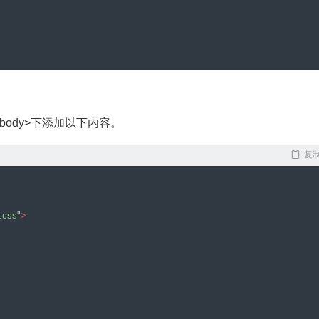
 Opera 15+, Safari 5+ */
ody>下添加以下内容。
pera 15+, Safari 5+ */
a 15+, Safari 5+ */
复
era 15+, Safari 5+ */
x 16+, IE 10+, Opera */
}
r.css"
>