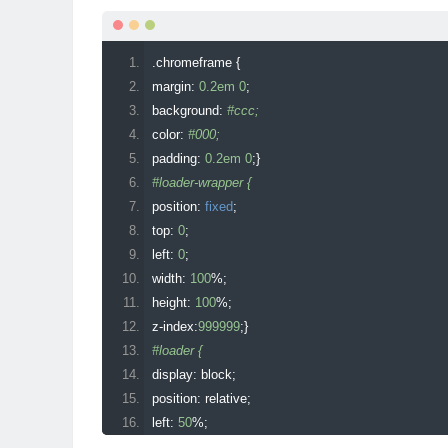
.
chromeframe 
{
margin
:
0.2em
0
;
background
:
#ccc;
color
:
#000;
padding
:
0.2em
0
;}
#loader-wrapper {
position
:
fixed
;
top
:
0
;
left
:
0
;
width
:
100
%;
height
:
100
%;
z
-
index
:
999999
;}
#loader {
display
:
 block
;
position
:
 relative
;
left
:
50
%;
top
:
50
%;