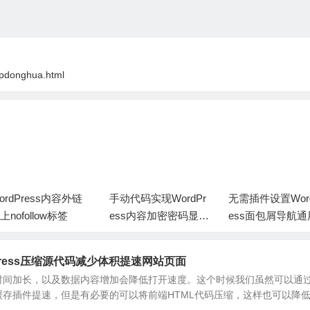
wpdonghua.html
5+, Safari 3.1+ */
ra */
 15+, Safari 3.1+ */
Opera */
}
ordPress内容外链
手动代码实现WordPr
无需插件设置Word
上nofollow标签
ess内容加密密码显示
ess面包屑导航
开启
码
Press压缩源代码减少体积提速网站页面
着运营时间加长，以及数据内容增加会降低打开速度。这个时候我们虽然可以通
缓存插件提速，但是有必要的可以将前端HTML代码压缩，这样也可以降