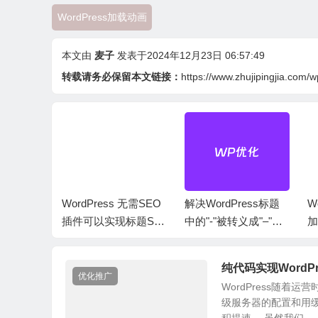
}
WordPress加载动画
@keyframes
 spin 
{
本文由
麦子
发表于2024年12月23日 06:57:49
0
%{
转载请务必保留本文链接：
https://www.zhujipingjia.com/
-
webkit
-
transform
:
 rotate
(
0deg
);
/* Chrome, Opera 1
-
ms
-
transform
:
 rotate
(
0deg
);
/* IE 9 */
transform
:
 rotate
(
0deg
);
/* Firefox 16+, IE 10+, Ope
}
100
%{
-
webkit
-
transform
:
 rotate
(
360deg
);
/* Chrome, Opera
-
ms
-
transform
:
 rotate
(
360deg
);
/* IE 9 */
transform
:
 rotate
(
360deg
);
/* Firefox 16+, IE 10+, 
Press
WordPress 无需SEO
解决WordPress标题
W
}
数来屏蔽
插件可以实现标题SE
中的"-"被转义成"–"问
加
O效果
题
#loader-wrapper .loader-section {
纯代码实现Word
position
:
fixed
;
优化推广
WordPress随
top
:
0
;
级服务器的配置和用
width
:
51
%;