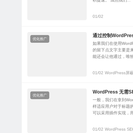
积提速。 虽然我们...
height
:
100
%;
background
:
#23282d; /* Old browsers */
01/02
z
-
index
:
1000
;
-
webkit
-
transform
:
 translateX
(
0
);
/* Chrome, Opera 1
-
ms
-
transform
:
 translateX
(
0
);
/* IE 9 */
通过控制WordP
transform
:
 translateX
(
0
);
/* Firefox 16+, IE 10+, Op
优化推广
如果我们在使用Wor
#loader-wrapper .loader-section.section-left {left: 0;
的留下点文字主要是
#loader-wrapper .loader-section.section-right {right: 
能还会让他通过，唯独.
/* Loaded */
01/02
WordPress
.
loaded 
#loader-wrapper .loader-section.section-left
-
webkit
-
transform
:
 translateX
(-
100
%);
/* Chrome, O
-
ms
-
transform
:
 translateX
(-
100
%);
/* IE 9 */
WordPress 
transform
:
 translateX
(-
100
%);
/* Firefox 16+, IE 10
优化推广
一般，我们在拿到Wo
-
webkit
-
transition
:
 all 
0.7s
0.3s
 cubic
-
bezier
(
0.645
,
样适应用户对于标题
transition
:
 all 
0.7s
0.3s
 cubic
-
bezier
(
0.645
,
0.045
,
可以采用插件实现，用.
.
loaded 
#loader-wrapper .loader-section.section-righ
-
webkit
-
transform
:
 translateX
(
100
%);
/* Chrome, Op
01/02
WordPress 
-
ms
-
transform
:
 translateX
(
100
%);
/* IE 9 */