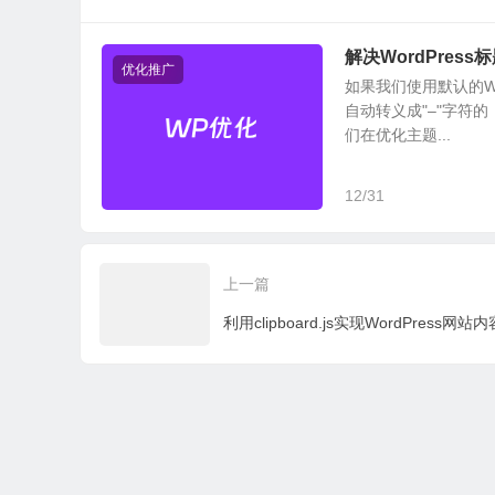
transform
:
 translateX
(
100
%);
/* Firefox 16+, IE 10
-
webkit
-
transition
:
 all 
0.7s
0.3s
 cubic
-
bezier
(
0.645
,
解决WordPress
transition
:
 all 
0.7s
0.3s
 cubic
-
bezier
(
0.645
,
0.045
,
优化推广
如果我们使用默认的Wo
.
loaded 
#loader {
自动转义成"–"字符
opacity
:
0
;
们在优化主题...
-
webkit
-
transition
:
 all 
0.3s
 ease
-
out
;
transition
:
 all 
0.3s
 ease
-
out
;}
12/31
.
loaded 
#loader-wrapper {
visibility
:
 hidden
;
-
webkit
-
transform
:
 translateY
(-
100
%);
/* Chrome, O
-
ms
-
transform
:
 translateY
(-
100
%);
/* IE 9 */
上一篇
transform
:
 translateY
(-
100
%);
/* Firefox 16+, IE 10
-
webkit
-
transition
:
 all 
0.3s
1s
 ease
-
out
;
transition
:
 all 
0.3s
1s
 ease
-
out
;}
/* JavaScript Turned Off */
.
no
-
js 
#loader-wrapper {display: none;}
.
no
-
js h1 
{
color
:
#222222;}
#loader-wrapper .load_title {
font
-
family
:
'Open Sans'
;