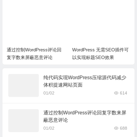
'to_ping'
=>
 $post
->
to_ping
,
'menu_order'
=>
 $post
->
menu_order
);
// 通过wp_insert_post() 函数添加文章
$new_post_id 
=
 wp_insert_post
(
 $args 
);
// 将新的文章设置为草稿
$taxonomies 
=
 get_object_taxonomies
(
$post
->
post_type
);
//
通过控制WordPress评论回
WordPress 无需SEO插件可
复字数来屏蔽恶意评论
以实现标题SEO效果
foreach
(
$taxonomies 
as
 $taxonomy
)
{
$post_terms 
=
 wp_get_object_terms
(
$post_id
,
 $taxonomy
,
 arr
纯代码实现WordPress压缩源代码减少
体积提速网站页面
wp_set_object_terms
(
$new_post_id
,
 $post_terms
,
 $taxonomy
,
01/02
614
}
通过控制WordPress评论回复字数来屏
蔽恶意评论
01/02
688