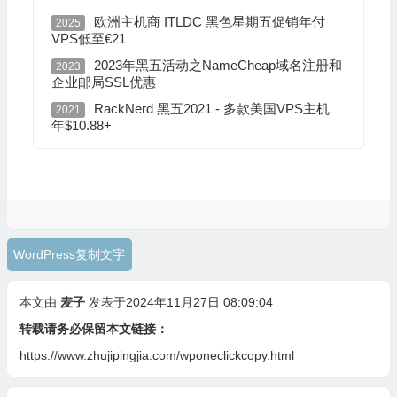
// 如果不希望当前用户作为新文章作者，将下两行替换为$new_post_auth
欧洲主机商 ITLDC 黑色星期五促销年付
2025
$current_user 
=
 wp_get_current_user
();
VPS低至€21
$new_post_author 
=
 $current_user
->
ID
;
2023年黑五活动之NameCheap域名注册和
2023
// 如果发布数据存在，则创建发布克隆
企业邮局SSL优惠
if
(
isset
(
 $post 
)
&&
 $post 
!=
null
)
{
RackNerd 黑五2021 - 多款美国VPS主机
2021
// 创建新文章数组
年$10.88+
$args 
=
 array
(
'comment_status'
=>
 $post
->
comment_status
,
'ping_status'
=>
 $post
->
ping_status
,
'post_author'
=>
 $new_post_author
,
'post_content'
=>
 $post
->
post_content
,
'post_excerpt'
=>
 $post
->
post_excerpt
,
WordPress复制文字
'post_name'
=>
 $post
->
post_name
,
'post_parent'
=>
 $post
->
post_parent
,
本文由
麦子
发表于2024年11月27日 08:09:04
'post_password'
=>
 $post
->
post_password
,
转载请务必保留本文链接：
'post_status'
=>
'draft'
,
https://www.zhujipingjia.com/wponeclickcopy.html
'post_title'
=>
 $post
->
post_title
,
'post_type'
=>
 $post
->
post_type
,