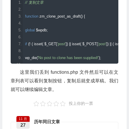
// 复制文章
function
 zm_clone_post_as_draft
()
{
global
 $wpdb
;
if
(!
(
 isset
(
 $_GET
[
'post'
])
||
 isset
(
 $_POST
[
'post'
])
||
(
 isset
(
$_
wp_die
(
'No post to clone has been supplied!'
);
}
这里我们丢到 functions.php 文件然后可以在文
章列表可以看到复制按钮，复制后就变成草稿。我们
// Nonce 验证
就可以继续编辑文章。
if
(
!
isset
(
 $_GET
[
'clone_nonce'
]
)
||
!
wp_verify_nonce
(
 $_GET
[
return
;
投上你的一票
// 获取原文章ID
$post_id 
=
(
isset
(
$_GET
[
'post'
])
?
 absint
(
 $_GET
[
'post'
]
)
:
 abs
11 月
// 所有文章数据
历年同日文章
27
$post 
=
 get_post
(
 $post_id 
);