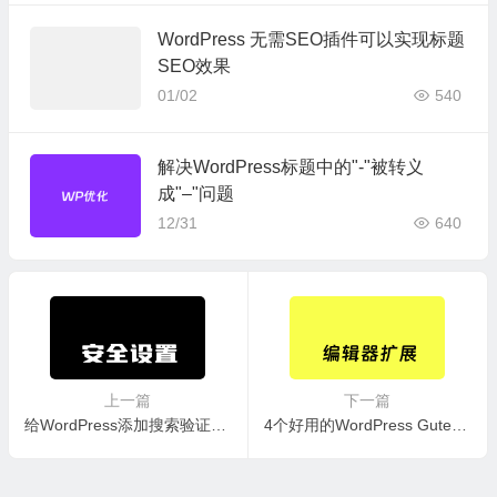
// 查询复制所有文章信息 post meta
WordPress 无需SEO插件可以实现标题
$post_meta_infos 
=
 $wpdb
->
get_results
(
"SELECT meta_key, 
SEO效果
01/02
540
if
(
count
(
$post_meta_infos
)!=
0
)
{
解决WordPress标题中的"-"被转义
$sql_query 
=
"INSERT INTO $wpdb->postmeta (post_id, meta_
成"–"问题
foreach
(
$post_meta_infos 
as
 $meta_info
)
{
12/31
640
$meta_key 
=
 $meta_info
->
meta_key
;
if
(
 $meta_key 
==
'_wp_old_slug'
)
continue
;
$meta_value 
=
 addslashes
(
$meta_info
->
meta_value
);
上一篇
下一篇
给WordPress添加搜索验证机制 降低搜索占用资源
4个好用的WordPress Gutenberg古腾堡编辑器增强功能插件
$sql_query_sel
[]=
"SELECT $new_post_id, '$meta_key', '$met
}