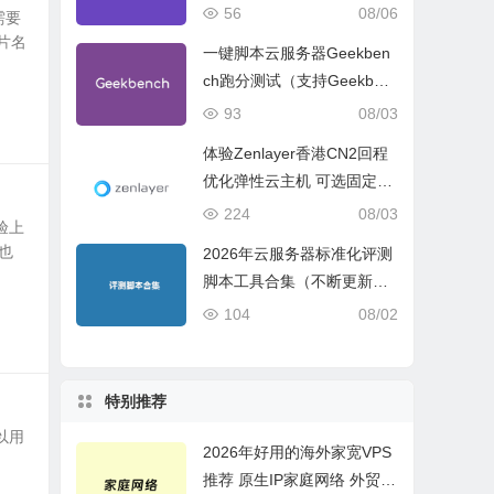
试、网络线路与购买建议
56
08/06
需要
片名
一键脚本云服务器Geekben
ch跑分测试（支持Geekben
ch 5 Geekbench 6 Geekbe
93
08/03
nch 7）
体验Zenlayer香港CN2回程
优化弹性云主机 可选固定带
宽或流量模式
224
08/03
验上
也
2026年云服务器标准化评测
脚本工具合集（不断更新完
善）
104
08/02
特别推荐
以用
2026年好用的海外家宽VPS
推荐 原生IP家庭网络 外贸电