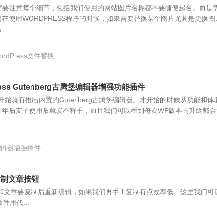
实需要注意每个细节，包括我们使用的网站图片名称都不要随便起名。而是
在使用WORDPRESS程序的时候，如果需要替换某个图片尤其是更换图
..
ordPress文件替换
ess Gutenberg古腾堡编辑器增强功能插件
.0版本开始就有推出内置的Gutenberg古腾堡编辑器。才开始的时候从功能和体
一年后麦子使用后就爱不释手，而且我们可以看到每次WP版本的升级都会
辑器增强插件
复制文章按钮
页面和文章要复制后重新编辑，如果我们再手工复制有点效率低。这里我们可
件用代...