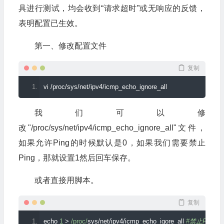
具进行测试，均会收到“请求超时”或无响应的反馈，
表明配置已生效。
第一、修改配置文件
复制
vi 
/
proc
/
sys
/
net
/
ipv4
/
icmp_echo_ignore_all
我们可以修
改"/proc/sys/net/ipv4/icmp_echo_ignore_all"文件，
如果允许Ping的时候默认是0，如果我们需要禁止
Ping，那就设置1然后回车保存。
或者直接用脚本。
复制
echo 
1
>
/proc/
sys
/
net
/
ipv4
/
icmp_echo_igore_all 
#禁止Ping