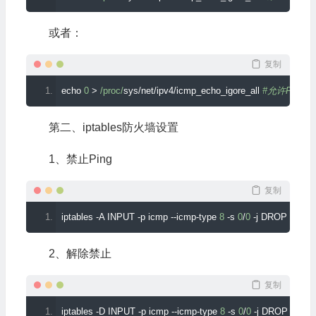
或者：
复制
echo 
0
>
/proc/
sys
/
net
/
ipv4
/
icmp_echo_igore_all 
#允许Ping
第二、iptables防火墙设置
1、禁止Ping
复制
iptables 
-
A INPUT 
-
p icmp 
--
icmp
-
type 
8
-
s 
0
/
0
-
j DROP
2、解除禁止
复制
iptables 
-
D INPUT 
-
p icmp 
--
icmp
-
type 
8
-
s 
0
/
0
-
j DROP