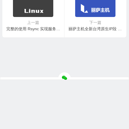
上一篇
下一篇
完整的使用 Rsync 实现服务器与网站数据的增量同步备份过程
丽萨主机全新台湾原生IP段 台湾BGP国际网络解锁流媒体网络
© 2026
主机评价网
版权所有
联系合作
网站地图
苏ICP备
2022025933号-1